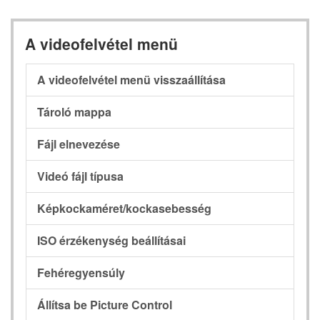
A videofelvétel menü
A videofelvétel menü visszaállítása
Tároló mappa
Fájl elnevezése
Videó fájl típusa
Képkockaméret/kockasebesség
ISO érzékenység beállításai
Fehéregyensúly
Állítsa be Picture Control