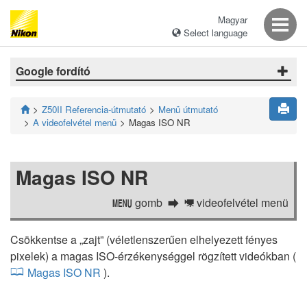
Magyar
Select language
Google fordító
Z50II Referencia-útmutató
Menü útmutató
A videofelvétel menü
Magas ISO NR
Magas ISO NR
gomb
videofelvétel menü
G
1
Csökkentse a „zajt” (véletlenszerűen elhelyezett fényes
pixelek) a magas ISO-érzékenységgel rögzített videókban (
Magas ISO NR
).