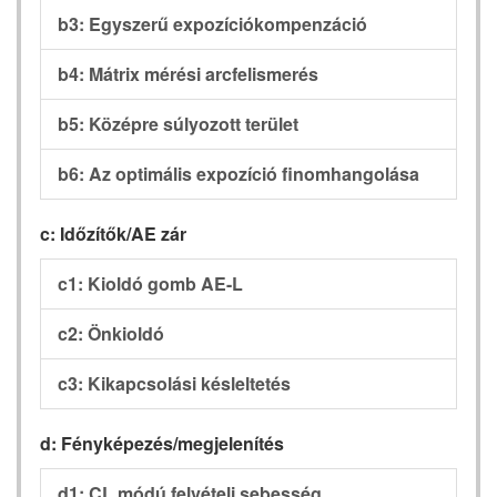
b3: Egyszerű expozíciókompenzáció
b4: Mátrix mérési arcfelismerés
b5: Középre súlyozott terület
b6: Az optimális expozíció finomhangolása
c: Időzítők/AE zár
c1: Kioldó gomb AE-L
c2: Önkioldó
c3: Kikapcsolási késleltetés
d: Fényképezés/megjelenítés
d1: CL módú felvételi sebesség