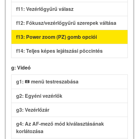
f11: Vezérlőgyűrű válasz
f12: Fókusz/vezérlőgyűrű szerepek váltása
f13: Power zoom (PZ) gomb opciói
f14: Teljes képes lejátszási pöccintés
g: Videó
g1:
menü testreszabása
i
g2: Egyéni vezérlők
g3: Vezérlőzár
g4: Az AF-mező mód kiválasztásának
korlátozása