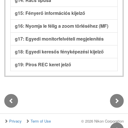
g14: Rács típusa
g15: Fényerő információs kijelző
g16: Nyomja le félig a zoom törléséhez (MF)
g17: Egyedi monitorfelvételi megjelenítés
g18: Egyedi keresős fényképezési kijelző
g19: Piros REC keret jelző
Privacy
Term of Use
©
2026 Nikon Corporation