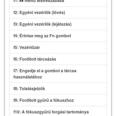
f1:
menü testreszabása
i
f2: Egyéni vezérlők (lövés)
f3: Egyéni vezérlők (lejátszás)
f4: Érintse meg az Fn gombot
f5: Vezérlőzár
f6: Fordított tárcsázás
f7: Engedje el a gombot a tárcsa
használatához
f8: Tolatásjelzők
f9: Fordított gyűrű a fókuszhoz
f10: A fókuszgyűrű forgási tartománya