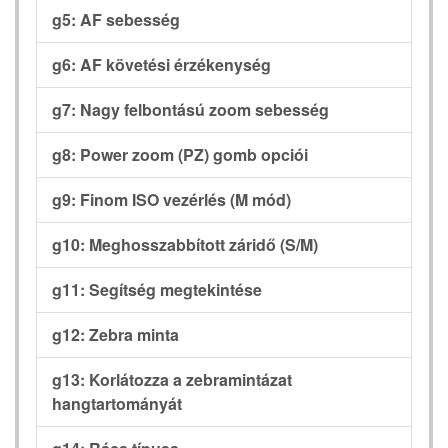
g5: AF sebesség
g6: AF követési érzékenység
g7: Nagy felbontású zoom sebesség
g8: Power zoom (PZ) gomb opciói
g9: Finom ISO vezérlés (M mód)
g10: Meghosszabbított záridő (S/M)
g11: Segítség megtekintése
g12: Zebra minta
g13: Korlátozza a zebramintázat
hangtartományát