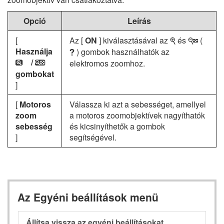
Opció
Leírás
[
Az [
ON
] kiválasztásával az
és
(
X
W
Használja
) gombok használhatók az
Q
/
elektromos zoomhoz.
q
r
gombokat
]
[
Motoros
Válassza ki azt a sebességet, amellyel
zoom
a motoros zoomobjektívek nagyíthatók
sebesség
és kicsinyíthetők a gombok
]
segítségével.
Az Egyéni beállítások menü
Állítsa vissza az egyéni beállításokat