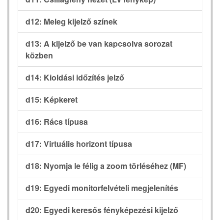
d12: Meleg kijelző színek
d13: A kijelző be van kapcsolva sorozat
közben
d14: Kioldási időzítés jelző
d15: Képkeret
d16: Rács típusa
d17: Virtuális horizont típusa
d18: Nyomja le félig a zoom törléséhez (MF)
d19: Egyedi monitorfelvételi megjelenítés
d20: Egyedi keresős fényképezési kijelző