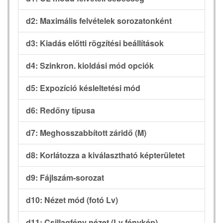
d2: Maximális felvételek sorozatonként
d3: Kiadás előtti rögzítési beállítások
d4: Szinkron. kioldási mód opciók
d5: Expozíció késleltetési mód
d6: Redőny típusa
d7: Meghosszabbított záridő (M)
d8: Korlátozza a kiválasztható képterületet
d9: Fájlszám-sorozat
d10: Nézet mód (fotó Lv)
d11: Csillagfény nézet (Lv fénykép)