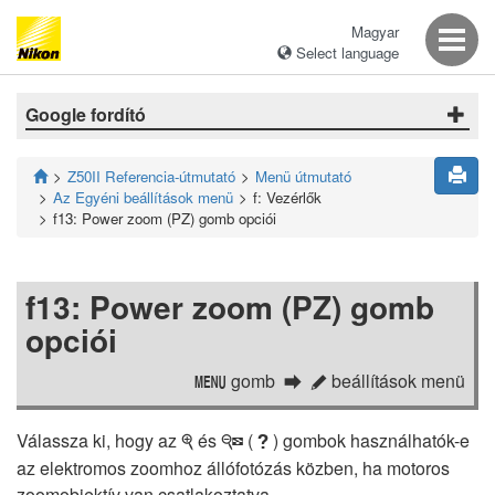
Magyar
Select language
Google fordító
Z50II Referencia-útmutató
Menü útmutató
Az Egyéni beállítások menü
f: Vezérlők
f13: Power zoom (PZ) gomb opciói
f13: Power zoom (PZ) gomb
opciói
gomb
beállítások menü
G
A
Válassza ki, hogy az
és
(
) gombok használhatók-e
X
W
Q
az elektromos zoomhoz állófotózás közben, ha motoros
zoomobjektív van csatlakoztatva.