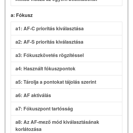
a: Fókusz
a1: AF-C prioritás kiválasztása
a2: AF-S prioritás kiválasztása
a3: Fókuszkövetés rögzítéssel
a4: Használt fókuszpontok
a5: Tárolja a pontokat tájolás szerint
a6: AF aktiválás
a7: Fókuszpont tartósság
a8: Az AF-mező mód kiválasztásának
korlátozása