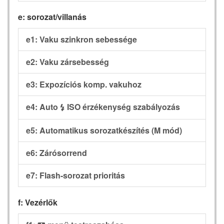
e: sorozat/villanás
e1: Vaku szinkron sebessége
e2: Vaku zársebesség
e3: Expozíciós komp. vakuhoz
e4: Auto
ISO érzékenység szabályozás
c
e5: Automatikus sorozatkészítés (M mód)
e6: Zárósorrend
e7: Flash-sorozat prioritás
f: Vezérlők