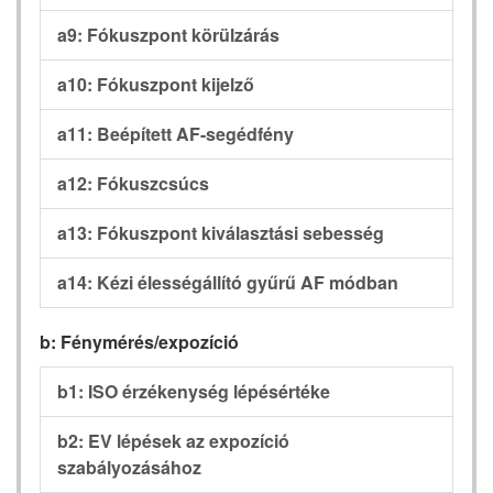
a9: Fókuszpont körülzárás
a10: Fókuszpont kijelző
a11: Beépített AF-segédfény
a12: Fókuszcsúcs
a13: Fókuszpont kiválasztási sebesség
a14: Kézi élességállító gyűrű AF módban
b: Fénymérés/expozíció
b1: ISO érzékenység lépésértéke
b2: EV lépések az expozíció
szabályozásához