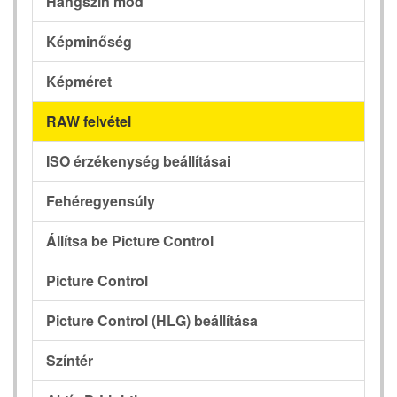
Hangszín mód
Képminőség
Képméret
RAW felvétel
ISO érzékenység beállításai
Fehéregyensúly
Állítsa be Picture Control
Picture Control
Picture Control (HLG) beállítása
Színtér