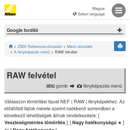
Magyar
Select language
Google fordító
Z50II Referencia-útmutató
Menü útmutató
A fényképezés menü
RAW felvétel
RAW felvétel
gomb
fényképezés menü
G
C
Válasszon tömörítési típust NEF ( RAW ) fényképekhez. Az
előállított fájlok mérete szerint csökkenő sorrendben a
következő lehetőségek állnak rendelkezésre: [
Veszteségmentes tömörítés
], [
Nagy hatékonyságú
]
m
és [
Nagy hatékonyság
].