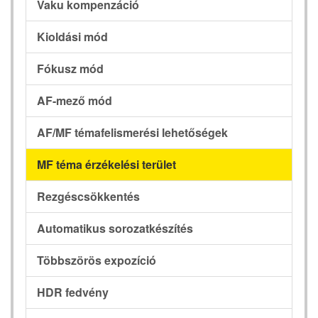
Vaku kompenzáció
Kioldási mód
Fókusz mód
AF-mező mód
AF/MF témafelismerési lehetőségek
MF téma érzékelési terület
Rezgéscsökkentés
Automatikus sorozatkészítés
Többszörös expozíció
HDR fedvény