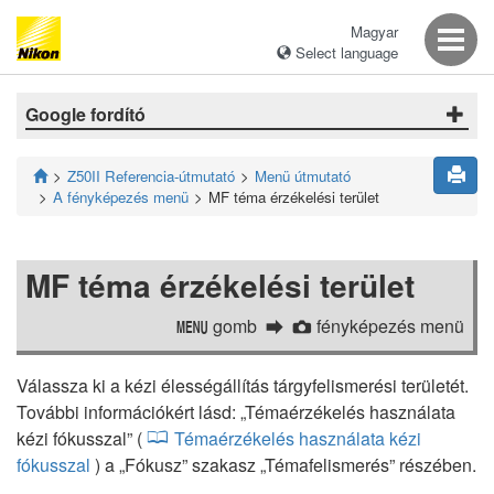
Magyar
Select language
Google fordító
Z50II Referencia-útmutató
Menü útmutató
A fényképezés menü
MF téma érzékelési terület
MF téma érzékelési terület
gomb
fényképezés menü
G
C
Válassza ki a kézi élességállítás tárgyfelismerési területét.
További információkért lásd: „Témaérzékelés használata
kézi fókusszal” (
Témaérzékelés használata kézi
fókusszal
) a „Fókusz” szakasz „Témafelismerés” részében.