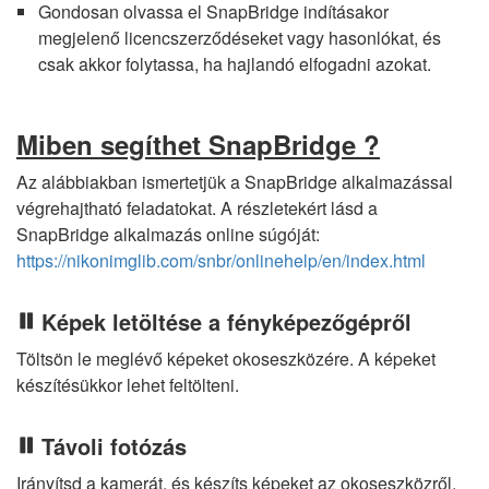
Gondosan olvassa el SnapBridge indításakor
megjelenő licencszerződéseket vagy hasonlókat, és
csak akkor folytassa, ha hajlandó elfogadni azokat.
Miben segíthet SnapBridge ?
Az alábbiakban ismertetjük a SnapBridge alkalmazással
végrehajtható feladatokat. A részletekért lásd a
SnapBridge alkalmazás online súgóját:
https://nikonimglib.com/snbr/onlinehelp/en/index.html
Képek letöltése a fényképezőgépről
Töltsön le meglévő képeket okoseszközére. A képeket
készítésükkor lehet feltölteni.
Távoli fotózás
Irányítsd a kamerát, és készíts képeket az okoseszközről.