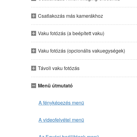
Csatlakozás más kamerákhoz
Vaku fotózás (a beépített vaku)
Vaku fotózás (opcionális vakuegységek)
Távoli vaku fotózás
Menü útmutató
A fényképezés menü
A videofelvétel menü
Az Egyéni beállítások menü