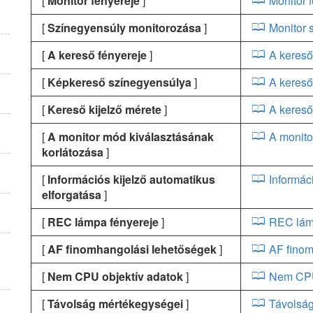
[
Monitor fényereje
]
Monitor 
[
Színegyensúly monitorozása
]
Monitor 
[
A kereső fényereje
]
A kereső
[
Képkereső színegyensúlya
]
A kereső
[
Kereső kijelző mérete
]
A kereső
[
A monitor mód kiválasztásának
A monito
korlátozása
]
[
Információs kijelző automatikus
Informác
elforgatása
]
[
REC lámpa fényereje
]
REC lám
[
AF finomhangolási lehetőségek
]
AF finom
[
Nem CPU objektív adatok
]
Nem CPU
[
Távolság mértékegységei
]
Távolsá