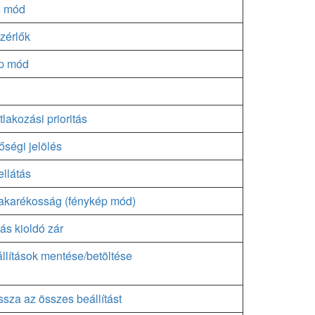
s mód
ezérlők
p mód
lakozási prioritás
őségi jelölés
llátás
akarékosság (fénykép mód)
ás kioldó zár
lítások mentése/betöltése
issza az összes beállítást