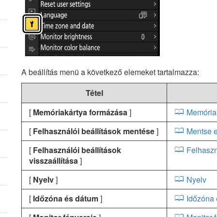
A beállítás menü a következő elemeket tartalmazza:
Tétel
[
Memóriakártya formázása
]
Memória
[
Felhasználói beállítások mentése
]
Mentse e
[
Felhasználói beállítások
Felhaszn
visszaállítása
]
[
Nyelv
]
Nyelv
[
Időzóna és dátum
]
Időzóna