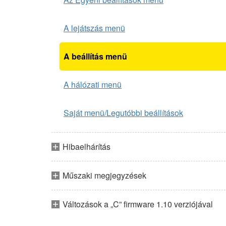
A lejátszás menü
A beállítás menü
A hálózati menü
Saját menü/Legutóbbi beállítások
Hibaelhárítás
Műszaki megjegyzések
Változások a „C” firmware 1.10 verziójával