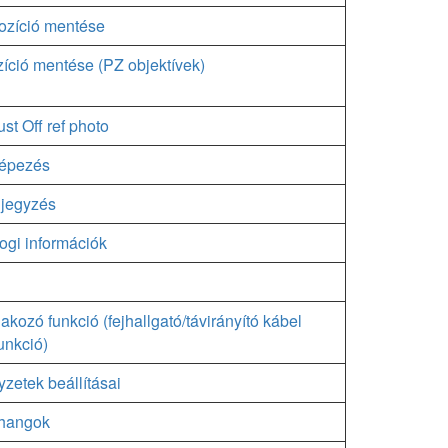
ozíció mentése
ció mentése (PZ objektívek)
st Off ref photo
képezés
jegyzés
jogi információk
lakozó funkció (fejhallgató/távirányító kábel
unkció)
zetek beállításai
hangok