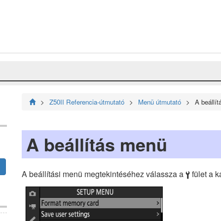
Z50II Referencia-útmutató
Menü útmutató
A beállí
A beállítás menü
A beállítási menü megtekintéséhez válassza a
fület a
B