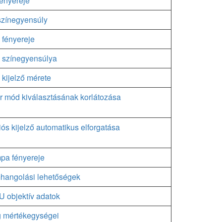
fényereje
színegyensúly
 fényereje
 színegyensúlya
 kijelző mérete
r mód kiválasztásának korlátozása
iós kijelző automatikus elforgatása
pa fényereje
hangolási lehetőségek
 objektív adatok
g mértékegységei