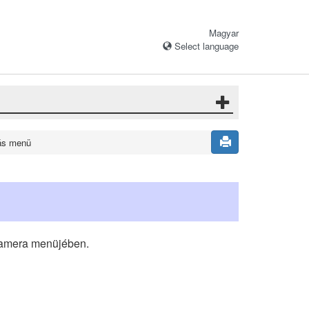
Magyar
Select language
tás menü
 kamera menüjében.