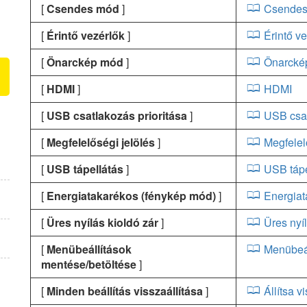
[
Csendes mód
]
Csende
[
Érintő vezérlők
]
Érintő v
[
Önarckép mód
]
Önarcké
[
HDMI
]
HDMI
[
USB csatlakozás prioritása
]
USB csat
[
Megfelelőségi jelölés
]
Megfelel
[
USB tápellátás
]
USB tápe
[
Energiatakarékos (fénykép mód)
]
Energiat
[
Üres nyílás kioldó zár
]
Üres nyíl
[
Menübeállítások
Menübeál
mentése/betöltése
]
[
Minden beállítás visszaállítása
]
Állítsa v