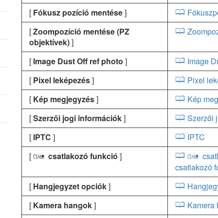
[
Fókusz pozíció mentése
]
Fókuszp
[
Zoompozíció mentése (PZ
Zoompozí
objektívek)
]
[
Image Dust Off ref photo
]
Image Du
[
Pixel leképezés
]
Pixel le
[
Kép megjegyzés
]
Kép meg
[
Szerzői jogi információk
]
Szerzői 
[
IPTC
]
IPTC
[
csatlakozó funkció
]
csat
I
I
csatlakozó f
[
Hangjegyzet opciók
]
Hangjegy
[
Kamera hangok
]
Kamera 