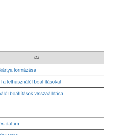
0
kártya formázása
l a felhasználói beállításokat
álói beállítások visszaállítása
 és dátum