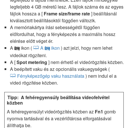
legfeljebb 4 GB méretű lesz. A fájlok száma és az egyes
fájlok hossza a [
Frame size/frame rate
] beállításnál
kiválasztott beállításoktól függően változik.
A memóriakártya írási sebességétől függően
előfordulhat, hogy a fényképezés a maximális hossz
elérése előtt véget ér.
A
ikon (
A
ikon
) azt jelzi, hogy nem lehet
0
0
videókat rögzíteni.
A [
Spot metering
] nem érhető el videórögzítés közben.
A beépített vaku és az opcionális vakuegységek (
Fényképezőgép vaku használata
) nem indul el a
videó rögzítése közben.
A fehéregyensúly beállítása videofelvétel
közben
A fehéregyensúlyt videórögzítés közben az
Fn1
gomb
nyomva tartásával és a vezérlőtárcsa elforgatásával
állíthatja be.