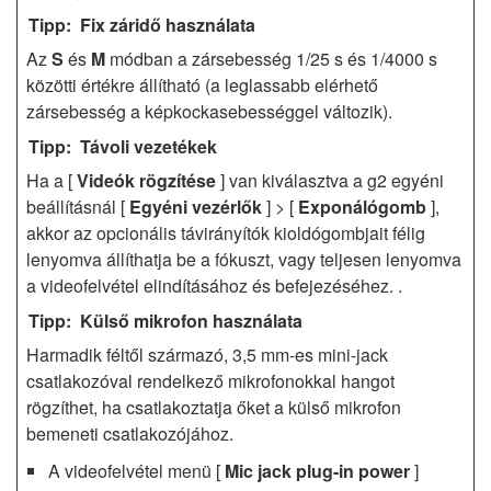
Fix záridő használata
Az
S
és
M
módban a zársebesség 1/25 s és 1/4000 s
közötti értékre állítható (a leglassabb elérhető
zársebesség a képkockasebességgel változik).
Távoli vezetékek
Ha a [
Videók rögzítése
] van kiválasztva a g2 egyéni
beállításnál [
Egyéni vezérlők
] > [
Exponálógomb
],
akkor az opcionális távirányítók kioldógombjait félig
lenyomva állíthatja be a fókuszt, vagy teljesen lenyomva
a videofelvétel elindításához és befejezéséhez. .
Külső mikrofon használata
Harmadik féltől származó, 3,5 mm-es mini-jack
csatlakozóval rendelkező mikrofonokkal hangot
rögzíthet, ha csatlakoztatja őket a külső mikrofon
bemeneti csatlakozójához.
A videofelvétel menü [
Mic jack plug-in power
]