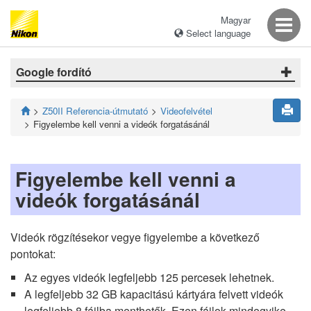
Magyar
Select language
Google fordító
Z50II Referencia-útmutató
Videofelvétel
Figyelembe kell venni a videók forgatásánál
Figyelembe kell venni a
videók forgatásánál
Videók rögzítésekor vegye figyelembe a következő
pontokat:
Az egyes videók legfeljebb 125 percesek lehetnek.
A legfeljebb 32 GB kapacitású kártyára felvett videók
legfeljebb 8 fájlba menthetők. Ezen fájlok mindegyike