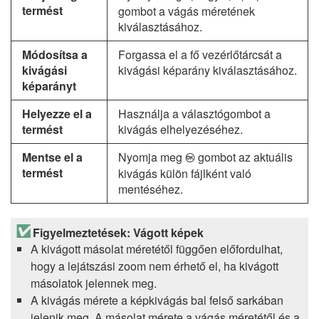
termést
gombot a vágás méretének
kiválasztásához.
Módosítsa a
Forgassa el a fő vezérlőtárcsát a
kivágási
kivágási képarány kiválasztásához.
képarányt
Helyezze el a
Használja a választógombot a
termést
kivágás elhelyezéséhez.
Mentse el a
Nyomja meg
gombot az aktuális
J
termést
kivágás külön fájlként való
mentéséhez.
Figyelmeztetések: Vágott képek
A kivágott másolat méretétől függően előfordulhat,
hogy a lejátszási zoom nem érhető el, ha kivágott
másolatok jelennek meg.
A kivágás mérete a képkivágás bal felső sarkában
jelenik meg. A másolat mérete a vágás méretétől és a