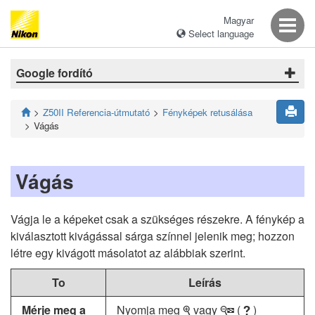
Magyar
Select language
Google fordító
Z50II Referencia-útmutató
Fényképek retusálása
Vágás
Vágás
Vágja le a képeket csak a szükséges részekre. A fénykép a
kiválasztott kivágással sárga színnel jelenik meg; hozzon
létre egy kivágott másolatot az alábbiak szerint.
To
Leírás
Mérje meg a
Nyomja meg
vagy
(
)
X
W
Q