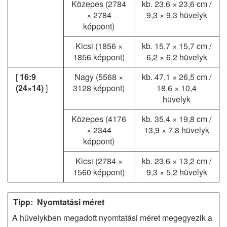
Közepes (2784
kb. 23,6 × 23,6 cm
/
× 2784
9,3 × 9,3 hüvelyk
képpont)
Kicsi (1856 ×
kb. 15,7 × 15,7 cm
/
1856 képpont)
6,2 × 6,2 hüvelyk
[
16:9
Nagy (5568 ×
kb. 47,1 × 26,5 cm
/
(24×14)
]
3128 képpont)
18,6 × 10,4
hüvelyk
Közepes (4176
kb. 35,4 × 19,8 cm
/
× 2344
13,9 × 7,8 hüvelyk
képpont)
Kicsi (2784 ×
kb. 23,6 × 13,2 cm
/
1560 képpont)
9,3 × 5,2 hüvelyk
Nyomtatási méret
A hüvelykben megadott nyomtatási méret megegyezik a