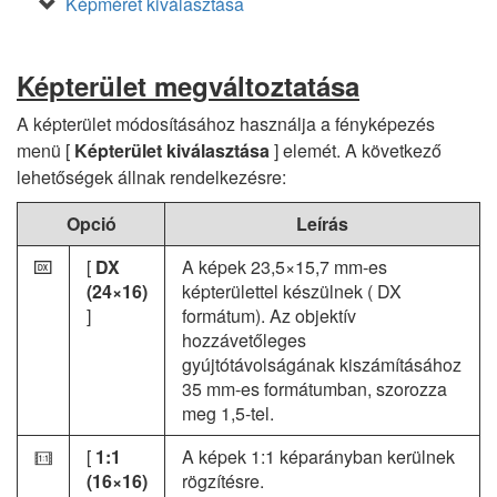
Képméret kiválasztása
Képterület megváltoztatása
A képterület módosításához használja a fényképezés
menü [
Képterület kiválasztása
] elemét. A következő
lehetőségek állnak rendelkezésre:
Opció
Leírás
[
DX
A képek 23,5×15,7 mm-es
a
(24×16)
képterülettel készülnek ( DX
]
formátum). Az objektív
hozzávetőleges
gyújtótávolságának kiszámításához
35 mm-es formátumban, szorozza
meg 1,5-tel.
[
1:1
A képek 1:1 képarányban kerülnek
m
(16×16)
rögzítésre.