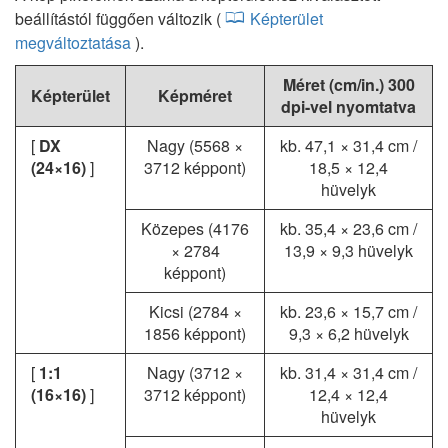
beállítástól függően változik (
Képterület
megváltoztatása
).
Méret (cm/in.) 300
Képterület
Képméret
dpi-vel nyomtatva
[
DX
Nagy (5568 ×
kb. 47,1 × 31,4 cm
/
(24×16)
]
3712 képpont)
18,5 × 12,4
hüvelyk
Közepes (4176
kb. 35,4 × 23,6 cm
/
× 2784
13,9 × 9,3 hüvelyk
képpont)
Kicsi (2784 ×
kb. 23,6 × 15,7 cm
/
1856 képpont)
9,3 × 6,2 hüvelyk
[
1:1
Nagy (3712 ×
kb. 31,4 × 31,4 cm
/
(16×16)
]
3712 képpont)
12,4 × 12,4
hüvelyk