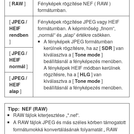
[
RAW
]
Fényképek rögzítése NEF ( RAW )
formátumban.
[
JPEG /
Fényképek rögzítése JPEG vagy HEIF
HEIF
formátumban. A képminőség „finom”,
rendben
„normál” és „alap” értékre csökken.
]
A fényképek JPEG formátumban
kerülnek rögzítésre, ha az [
SDR
] van
[
JPEG /
kiválasztva a [
Tone mode
]
HEIF
beállításnál a fényképezés menüben.
normál
]
A fényképek HEIF módban kerülnek
rögzítésre, ha a [
HLG
] van
[
JPEG /
kiválasztva a [
Tone mode
]
HEIF
beállításnál a fényképezés menüben.
alap
]
NEF (RAW)
RAW fájlok kiterjesztése „*.nef”.
A RAW fájlok JPEG és más széles körben támogatott
formátumokká konvertálásának folyamatát „ RAW