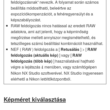
feldolgozásnak” nevezik. A folyamat során számos
beállítás módosítható, beleértve az
expozíciókompenzációt, a fehéregyensúlyt és a
képszabályozást.
RAW feldolgozás nincs hatással az eredeti RAW
adatokra, ami azt jelenti, hogy a képminőség
megőrzése mellett annyiszor megismételhető, és
tetszőleges számú beállítási kombinációt használhat.
NEF ( RAW ) feldolgozás a [
Retusálás
] > [
RAW
feldolgozás (aktuális kép)
] vagy [
RAW
feldolgozás (több kép)
] használatával hajtható
végre a lejátszás
menüben, vagy számítógépen
i
Nikon NX Studio szoftverével. NX Studio ingyenesen
elérhető a Nikon letöltőközpontból.
Képméret kiválasztása