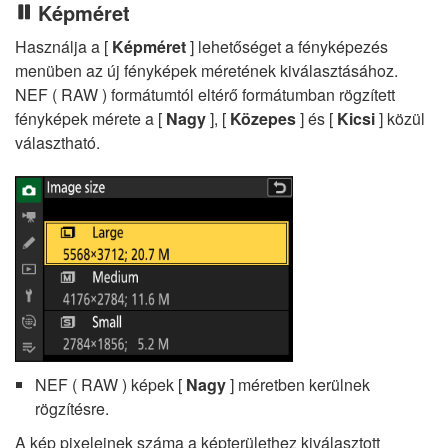
Képméret
Használja a [
Képméret
] lehetőséget a fényképezés
menüben az új fényképek méretének kiválasztásához.
NEF ( RAW ) formátumtól eltérő formátumban rögzített
fényképek mérete a [
Nagy
], [
Közepes
] és [
Kicsi
] közül
választható.
NEF ( RAW ) képek [
Nagy
] méretben kerülnek
rögzítésre.
A kép pixeleinek száma a képterülethez kiválasztott