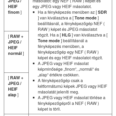
JPEG /
másolatot: egy NEF ( RAW ) képet és
HEIF
egy JPEG vagy HEIF másolatot.
finom
]
Ha a fényképezés menüben az [
SDR
] van kiválasztva a [
Tone mode
]
beállításnál, a fényképezőgép NEF (
RAW ) képet és JPEG másolatot
rögzít. Ha a [
HLG
] van kiválasztva a [
[
RAW +
Tone mode
] beállításnál a
JPEG /
fényképezés menüben, a
HEIF
fényképezőgép egy NEF ( RAW )
normál
]
képet és egy HEIF másolatot rögzít.
A JPEG vagy HEIF másolat
képminősége „finom”, „normál” és
„alap” értékre csökken.
[
RAW +
A fényképezőgép csak a
JPEG /
kétformátumú képek JPEG vagy HEIF
HEIF
másolatát jeleníti meg.
alap
]
A JPEG vagy HEIF másolat törlése a
fényképezőgépről a NEF ( RAW )
képet is törli.