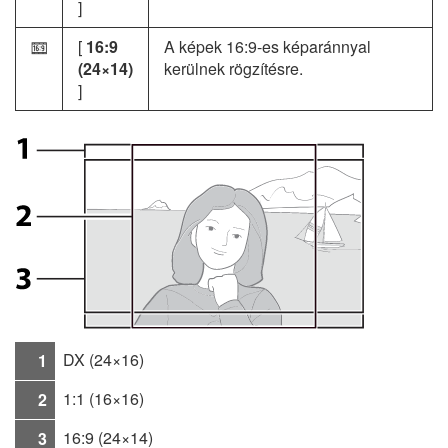
]
[
16:9
A képek 16:9-es képaránnyal
Z
(24×14)
kerülnek rögzítésre.
]
DX (24×16)
1
1:1 (16×16)
2
16:9 (24×14)
3