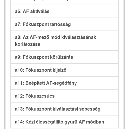
a6: AF aktiválás
a7: Fókuszpont tartósság
a8: Az AF-mező mód kiválasztásának
korlátozása
a9: Fókuszpont körülzárás
a10: Fókuszpont kijelző
a11: Beépített AF-segédfény
a12: Fókuszcsúcs
a13: Fókuszpont kiválasztási sebesség
a14: Kézi élességállító gyűrű AF módban