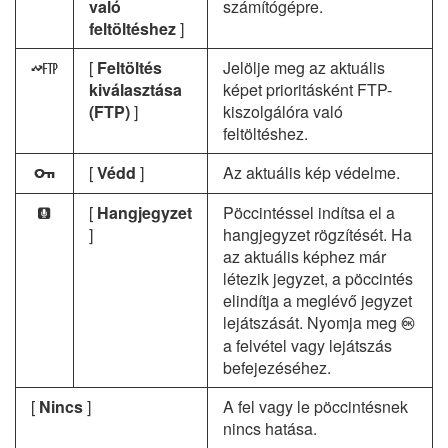
való
számítógépre.
feltöltéshez
]
[
Feltöltés
Jelölje meg az aktuális
N
kiválasztása
képet prioritásként FTP-
(FTP)
]
kiszolgálóra való
feltöltéshez.
[
Védd
]
Az aktuális kép védelme.
g
[
Hangjegyzet
Pöccintéssel indítsa el a
h
]
hangjegyzet rögzítését. Ha
az aktuális képhez már
létezik jegyzet, a pöccintés
elindítja a meglévő jegyzet
lejátszását. Nyomja meg
J
a felvétel vagy lejátszás
befejezéséhez.
[
Nincs
]
A fel vagy le pöccintésnek
nincs hatása.