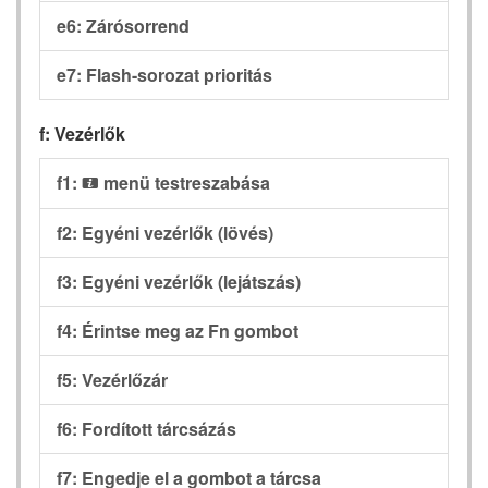
e6: Zárósorrend
e7: Flash-sorozat prioritás
f: Vezérlők
f1:
menü testreszabása
i
f2: Egyéni vezérlők (lövés)
f3: Egyéni vezérlők (lejátszás)
f4: Érintse meg az Fn gombot
f5: Vezérlőzár
f6: Fordított tárcsázás
f7: Engedje el a gombot a tárcsa