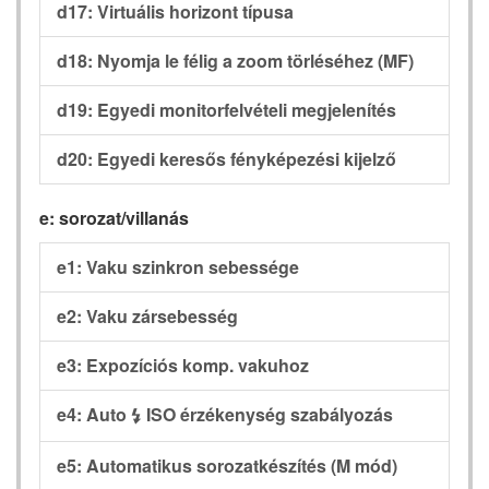
d17: Virtuális horizont típusa
d18: Nyomja le félig a zoom törléséhez (MF)
d19: Egyedi monitorfelvételi megjelenítés
d20: Egyedi keresős fényképezési kijelző
e: sorozat/villanás
e1: Vaku szinkron sebessége
e2: Vaku zársebesség
e3: Expozíciós komp. vakuhoz
e4: Auto
ISO érzékenység szabályozás
c
e5: Automatikus sorozatkészítés (M mód)