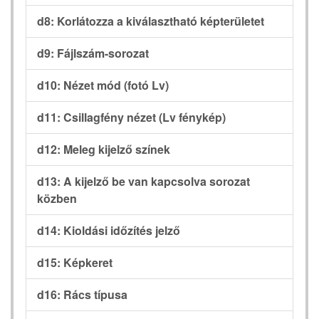
d8: Korlátozza a kiválasztható képterületet
d9: Fájlszám-sorozat
d10: Nézet mód (fotó Lv)
d11: Csillagfény nézet (Lv fénykép)
d12: Meleg kijelző színek
d13: A kijelző be van kapcsolva sorozat
közben
d14: Kioldási időzítés jelző
d15: Képkeret
d16: Rács típusa