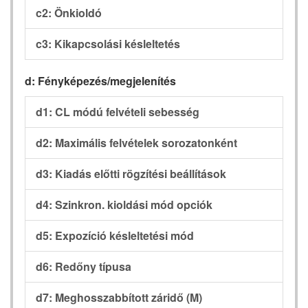
c2: Önkioldó
c3: Kikapcsolási késleltetés
d: Fényképezés/megjelenítés
d1: CL módú felvételi sebesség
d2: Maximális felvételek sorozatonként
d3: Kiadás előtti rögzítési beállítások
d4: Szinkron. kioldási mód opciók
d5: Expozíció késleltetési mód
d6: Redőny típusa
d7: Meghosszabbított záridő (M)