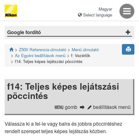
Magyar
Select language
Google fordító
Z50II Referencia-útmutató
Menü útmutató
Az Egyéni beállítások menü
f: Vezérlők
f14: Teljes képes lejátszási pöccintés
f14: Teljes képes lejátszási
pöccintés
gomb
beállítások menü
G
A
Válassza ki a fel-le vagy balra és jobbra pöccintéshez
rendelt szerepet teljes képes lejátszás közben.