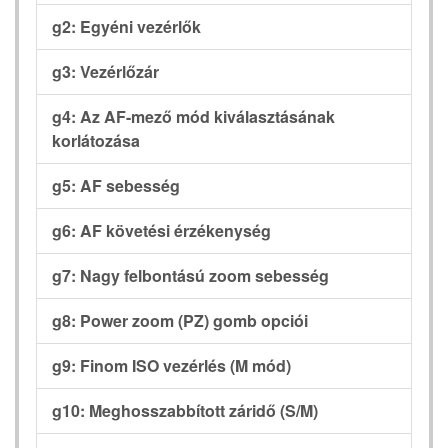
g2: Egyéni vezérlők
g3: Vezérlőzár
g4: Az AF-mező mód kiválasztásának
korlátozása
g5: AF sebesség
g6: AF követési érzékenység
g7: Nagy felbontású zoom sebesség
g8: Power zoom (PZ) gomb opciói
g9: Finom ISO vezérlés (M mód)
g10: Meghosszabbított záridő (S/M)