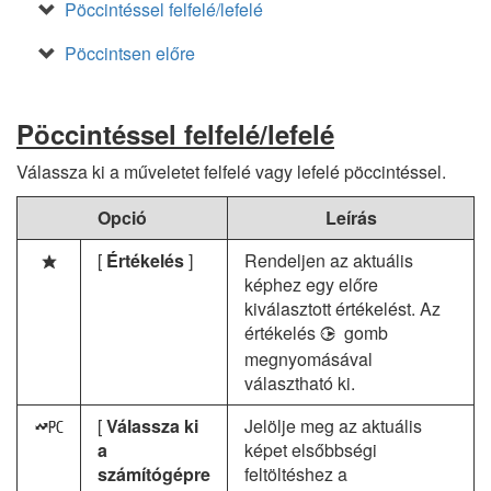
Pöccintéssel felfelé/lefelé
Pöccintsen előre
Pöccintéssel felfelé/lefelé
Válassza ki a műveletet felfelé vagy lefelé pöccintéssel.
Opció
Leírás
[
Értékelés
]
Rendeljen az aktuális
c
képhez egy előre
kiválasztott értékelést. Az
értékelés
gomb
2
megnyomásával
választható ki.
[
Válassza ki
Jelölje meg az aktuális
K
a
képet elsőbbségi
számítógépre
feltöltéshez a