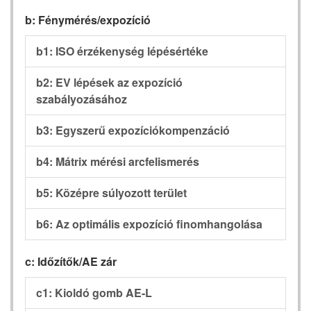
b: Fénymérés/expozíció
b1: ISO érzékenység lépésértéke
b2: EV lépések az expozíció
szabályozásához
b3: Egyszerű expozíciókompenzáció
b4: Mátrix mérési arcfelismerés
b5: Középre súlyozott terület
b6: Az optimális expozíció finomhangolása
c: Időzítők/AE zár
c1: Kioldó gomb AE-L