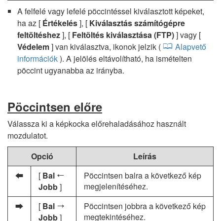
A felfelé vagy lefelé pöccintéssel kiválasztott képeket,
ha az [
Értékelés
], [
Kiválasztás számítógépre
feltöltéshez
], [
Feltöltés kiválasztása (FTP)
] vagy [
Védelem
] van kiválasztva, ikonok jelzik (
Alapvető
információk
). A jelölés eltávolítható, ha ismételten
pöccint ugyanabba az irányba.
Pöccintsen előre
Válassza ki a képkocka előrehaladásához használt
mozdulatot.
Opció
Leírás
[
Bal
Pöccintsen balra a következő kép
S
U
megjelenítéséhez.
Jobb
]
[
Bal
Pöccintsen jobbra a következő kép
T
V
megtekintéséhez.
Jobb
]