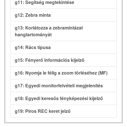
g11: Segítség megtekintése
g12: Zebra minta
g13: Korlátozza a zebramintázat
hangtartományát
g14: Rács típusa
g15: Fényerő információs kijelző
g16: Nyomja le félig a zoom törléséhez (MF)
g17: Egyedi monitorfelvételi megjelenítés
g18: Egyedi keresős fényképezési kijelző
g19: Piros REC keret jelző