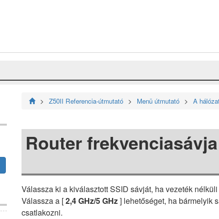
Z50II Referencia-útmutató
Menü útmutató
A hálóza
Router frekvenciasávja
Válassza ki a kiválasztott SSID sávját, ha vezeték nélkü
Válassza a [
2,4 GHz/5 GHz
] lehetőséget, ha bármelyik
csatlakozni.