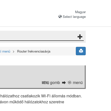
Magyar
Select language
ti menü
Router frekvenciasávja
gomb
menü
G
a
li hálózathoz csatlakozik Wi-Fi állomás módban.
 sávon működő hálózatokhoz szeretne