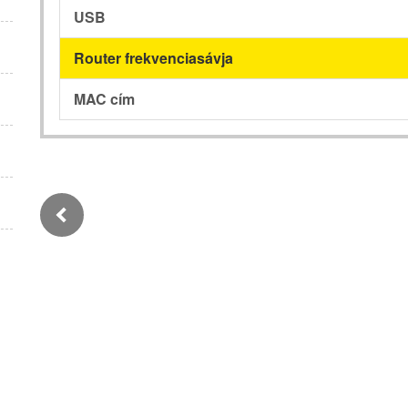
USB
Router frekvenciasávja
MAC cím