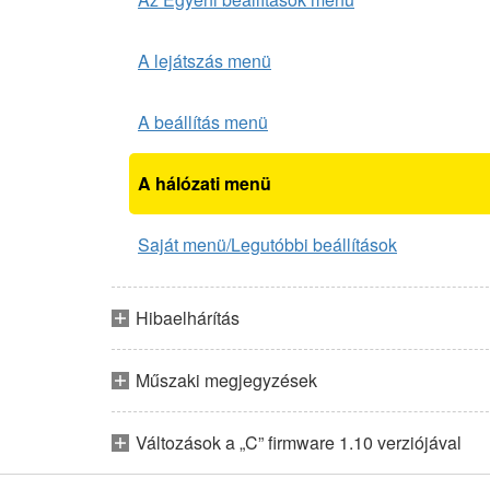
A lejátszás menü
A beállítás menü
A hálózati menü
Saját menü/Legutóbbi beállítások
Hibaelhárítás
Műszaki megjegyzések
Változások a „C” firmware 1.10 verziójával