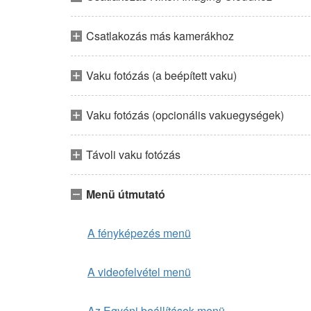
Csatlakozás más kamerákhoz
Vaku fotózás (a beépített vaku)
Vaku fotózás (opcionális vakuegységek)
Távoli vaku fotózás
Menü útmutató
A fényképezés menü
A videofelvétel menü
Az Egyéni beállítások menü