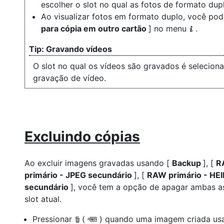
escolher o slot no qual as fotos de formato dup
Ao visualizar fotos em formato duplo, você pod
para cópia em outro cartão
] no menu
.
i
Gravando vídeos
O slot no qual os vídeos são gravados é selecio
gravação de vídeo.
Excluindo cópias
Ao excluir imagens gravadas usando [
Backup
], [
R
primário - JPEG secundário
], [
RAW primário - HEI
secundário
], você tem a opção de apagar ambas as
slot atual.
Pressionar
(
) quando uma imagem criada us
O
Q