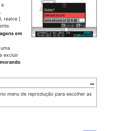
 a
.
, realce [
ente.
agens em
 uma
a excluir
morando
 no menu de reprodução para escolher as