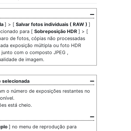
la
] > [
Salvar fotos individuais ( RAW )
]
lecionado para [
Sobreposição HDR
] > [
paro de fotos, cópias não processadas
cada exposição múltipla ou foto HDR
 junto com o composto JPEG ,
ualidade de imagem.
 selecionada
ram o número de exposições restantes no
onível.
es está cheio.
uplo
] no menu de reprodução para