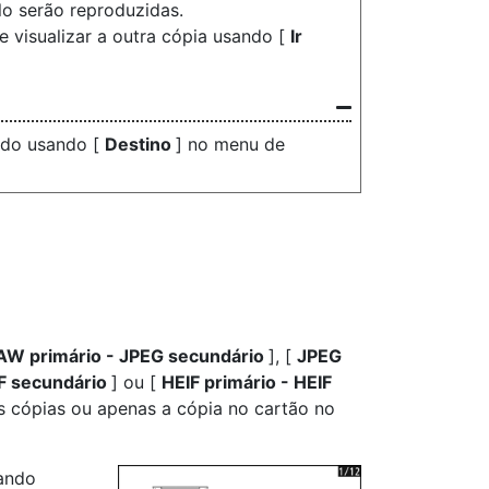
lo serão reproduzidas.
e visualizar a outra cópia usando [
Ir
nado usando [
Destino
] no menu de
AW primário - JPEG secundário
], [
JPEG
F secundário
] ou [
HEIF primário - HEIF
 cópias ou apenas a cópia no cartão no
ando