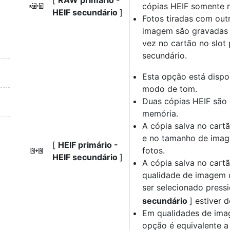
[
RAW primário -
cópias HEIF somente n
a
HEIF secundário
]
Fotos tiradas com out
imagem são gravadas 
vez no cartão no slot 
secundário.
Esta opção está dispo
modo de tom.
Duas cópias HEIF são
memória.
A cópia salva no cartã
e no tamanho de imag
[
HEIF primário -
fotos.
b
HEIF secundário
]
A cópia salva no cart
qualidade de imagem 
ser selecionado pres
secundário
] estiver 
Em qualidades de ima
opção é equivalente a