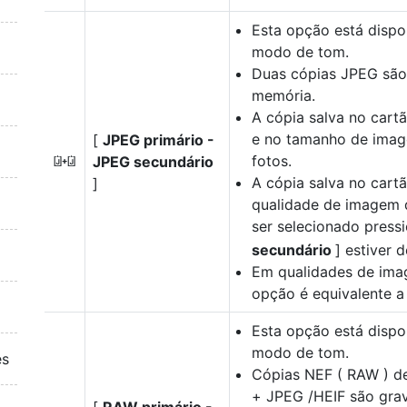
Esta opção está dispo
modo de tom.
Duas cópias JPEG são
memória.
A cópia salva no cartã
e no tamanho de imag
[
JPEG primário -
fotos.
JPEG secundário
O
A cópia salva no cart
]
qualidade de imagem 
ser selecionado pres
secundário
] estiver 
Em qualidades de ima
opção é equivalente a
Esta opção está dispo
modo de tom.
es
Cópias NEF ( RAW ) d
+ JPEG /HEIF são grav