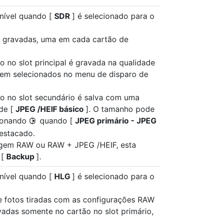
nível quando [
SDR
] é selecionado para o
 gravadas, uma em cada cartão de
o no slot principal é gravada na qualidade
em selecionados no menu de disparo de
ão no slot secundário é salva com uma
de [
JPEG /HEIF básico
]. O tamanho pode
sionando
quando [
JPEG primário - JPEG
2
destacado.
gem RAW ou RAW + JPEG /HEIF, esta
 [
Backup
].
nível quando [
HLG
] é selecionado para o
e fotos tiradas com as configurações RAW
adas somente no cartão no slot primário,