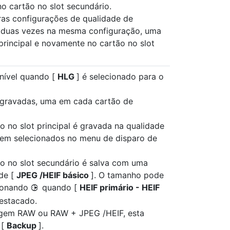
o cartão no slot secundário.
ras configurações de qualidade de
duas vezes na mesma configuração, uma
principal e novamente no cartão no slot
nível quando [
HLG
] é selecionado para o
 gravadas, uma em cada cartão de
o no slot principal é gravada na qualidade
em selecionados no menu de disparo de
ão no slot secundário é salva com uma
de [
JPEG /HEIF básico
]. O tamanho pode
sionando
quando [
HEIF primário - HEIF
2
destacado.
gem RAW ou RAW + JPEG /HEIF, esta
 [
Backup
].