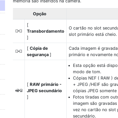
memória são inseridos na câmera.
Opção
[
O cartão no slot secund
Transbordamento
P
slot primário está cheio.
]
[
Cópia de
Cada imagem é gravada 
Q
segurança
]
primário e novamente no
Esta opção está dispo
modo de tom.
Cópias NEF ( RAW ) d
[
RAW primário -
+ JPEG /HEIF são grav
JPEG secundário
cópias JPEG somente n
R
]
Fotos tiradas com out
imagem são gravadas 
vez no cartão no slot 
secundário.