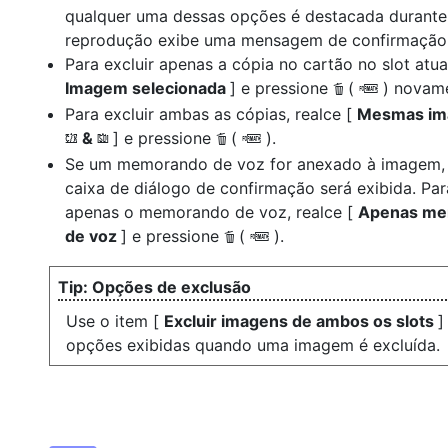
qualquer uma dessas opções é destacada durante
reprodução exibe uma mensagem de confirmação
Para excluir apenas a cópia no cartão no slot atual
Imagem selecionada
] e pressione
(
) novam
O
Q
Para excluir ambas as cópias, realce [
Mesmas im
&
] e pressione
(
).
O
Q
w
x
Se um memorando de voz for anexado à imagem,
caixa de diálogo de confirmação será exibida. Par
apenas o memorando de voz, realce [
Apenas me
de voz
] e pressione
(
).
O
Q
Opções de exclusão
Use o item [
Excluir imagens de ambos os slots
]
opções exibidas quando uma imagem é excluída.