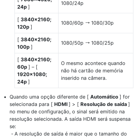
1080/24p
24p
]
[
3840×2160;
1080/60p
1080/30p
V
120p
]
[
3840×2160;
1080/50p
1080/25p
V
100p
]
[
3840×2160;
O mesmo acontece quando
60p
] – [
não há cartão de memória
1920×1080;
inserido na câmera.
24p
]
Quando uma opção diferente de [
Automático
] for
selecionada para [
HDMI
] > [
Resolução de saída
]
no menu de configuração, o sinal será emitido na
resolução selecionada. A saída HDMI será suspensa
se:
A resolução de saída é maior que o tamanho do