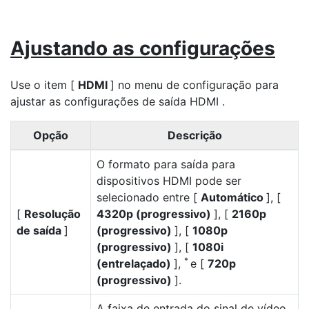
Ajustando as configurações
Use o item [
HDMI
] no menu de configuração para
ajustar as configurações de saída HDMI .
Opção
Descrição
O formato para saída para
dispositivos HDMI pode ser
selecionado entre [
Automático
], [
[
Resolução
4320p (progressivo)
], [
2160p
de saída
]
(progressivo)
], [
1080p
(progressivo)
], [
1080i
*
(entrelaçado)
],
e [
720p
(progressivo)
].
A faixa de entrada do sinal de vídeo