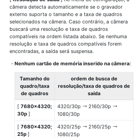
câmera detecta automaticamente se o gravador
externo suporta o tamanho e a taxa de quadros
selecionados na câmera. Caso contrário, a câmera
buscará uma resolução e taxa de quadros
compatíveis na ordem listada abaixo. Se nenhuma
resolução e taxa de quadros compatíveis forem
encontradas, a saída será suspensa.
Nenhum cartão de memória inserido na câmera:
Tamanho do
ordem de busca de
quadro/taxa
resolução/taxa de quadros de
de quadros
saída
[
7680×4320;
4320/30p
2160/30p
V
V
30p
]
1080/30p
[
7680×4320;
4320/25p
2160/25p
V
V
25p
]
1080/25p