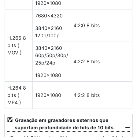
1920×1080
7680×4320
4:2:0 8 bits
3840×2160
120p/100p
H.265 8
bits (
3840×2160
MOV )
60p/50p/30p/
4:2:2 8 bits
25p/24p
1920×1080
H.264 8
bits (
1920×1080
4:2:2 8 bits
MP4 )
Gravação em gravadores externos que
suportam profundidade de bits de 10 bits.