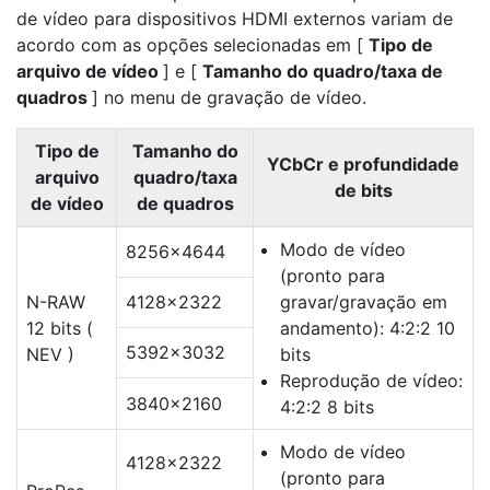
de vídeo para dispositivos HDMI externos variam de
acordo com as opções selecionadas em [
Tipo de
arquivo de vídeo
] e [
Tamanho do quadro/taxa de
quadros
] no menu de gravação de vídeo.
Tipo de
Tamanho do
YCbCr e profundidade
arquivo
quadro/taxa
de bits
de vídeo
de quadros
Modo de vídeo
8256×4644
(pronto para
N-RAW
4128×2322
gravar/gravação em
12 bits (
andamento): 4:2:2 10
5392×3032
NEV )
bits
Reprodução de vídeo:
3840×2160
4:2:2 8 bits
Modo de vídeo
4128×2322
(pronto para