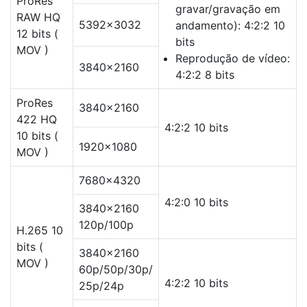
ProRes
gravar/gravação em
RAW HQ
5392×3032
andamento): 4:2:2 10
12 bits (
bits
MOV )
Reprodução de vídeo:
3840×2160
4:2:2 8 bits
ProRes
3840×2160
422 HQ
4:2:2 10 bits
10 bits (
1920×1080
MOV )
7680×4320
4:2:0 10 bits
3840×2160
120p/100p
H.265 10
bits (
3840×2160
MOV )
60p/50p/30p/
4:2:2 10 bits
25p/24p