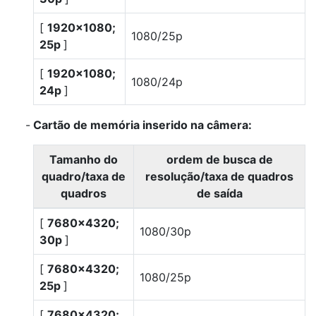
[
1920×1080;
1080/25p
25p
]
[
1920×1080;
1080/24p
24p
]
Cartão de memória inserido na câmera:
Tamanho do
ordem de busca de
quadro/taxa de
resolução/taxa de quadros
quadros
de saída
[
7680×4320;
1080/30p
30p
]
[
7680×4320;
1080/25p
25p
]
[
7680×4320;