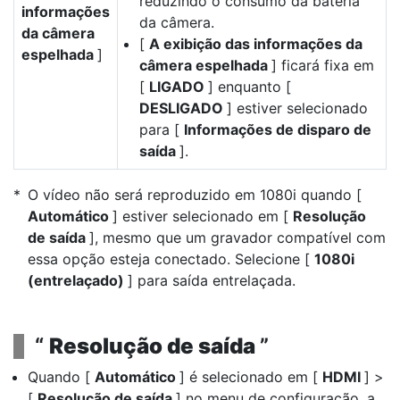
reduzindo o consumo da bateria
informações
da câmera.
da câmera
[
A exibição das informações da
espelhada
]
câmera espelhada
] ficará fixa em
[
LIGADO
] enquanto [
DESLIGADO
] estiver selecionado
para [
Informações de disparo de
saída
].
O vídeo não será reproduzido em 1080i quando [
Automático
] estiver selecionado em [
Resolução
de saída
], mesmo que um gravador compatível com
essa opção esteja conectado. Selecione [
1080i
(entrelaçado)
] para saída entrelaçada.
“
Resolução de saída
”
Quando [
Automático
] é selecionado em [
HDMI
] >
[
Resolução de saída
] no menu de configuração, a