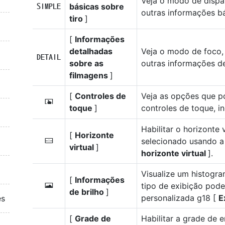
Veja o modo de dispar
básicas sobre
A
outras informações bá
tiro
]
[
Informações
detalhadas
Veja o modo de foco,
B
sobre as
outras informações de
filmagens
]
[
Controles de
Veja as opções que p
C
toque
]
controles de toque, i
Habilitar o horizonte 
[
Horizonte
selecionado usando a
D
virtual
]
horizonte virtual
].
Visualize um histogr
[
Informações
tipo de exibição pod
E
de brilho
]
personalizada g18 [
E
es
[
Grade de
Habilitar a grade de 