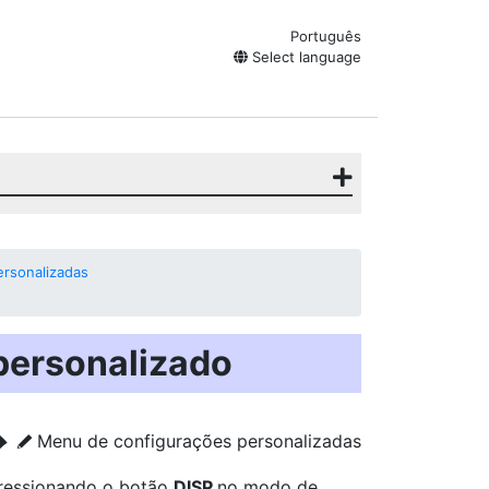
Português
Select language
rsonalizadas
 personalizado
Menu de configurações personalizadas
U
A
pressionando o botão
DISP
no modo de