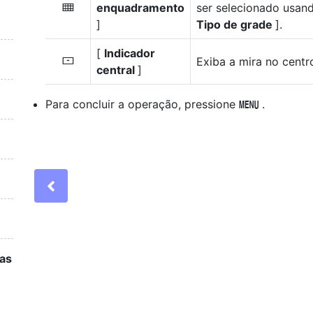
enquadramento
ser selecionado usand
b
]
Tipo de grade
].
[
Indicador
Exiba a mira no centr
F
central
]
Para concluir a operação, pressione
.
G
Previous
as