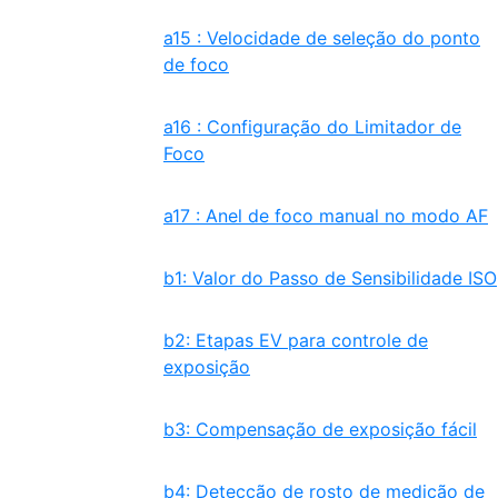
a15 : Velocidade de seleção do ponto
de foco
a16 : Configuração do Limitador de
Foco
a17 : Anel de foco manual no modo AF
b1: Valor do Passo de Sensibilidade ISO
b2: Etapas EV para controle de
exposição
b3: Compensação de exposição fácil
b4: Detecção de rosto de medição de