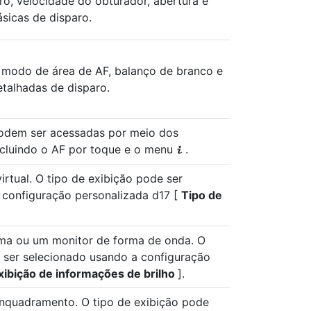
o, velocidade do obturador, abertura e
sicas de disparo.
 modo de área de AF, balanço de branco e
talhadas de disparo.
odem ser acessadas por meio dos
ncluindo o AF por toque e o menu
.
i
virtual. O tipo de exibição pode ser
 configuração personalizada d17 [
Tipo de
ama ou um monitor de forma de onda. O
e ser selecionado usando a configuração
xibição de informações de brilho
].
enquadramento. O tipo de exibição pode