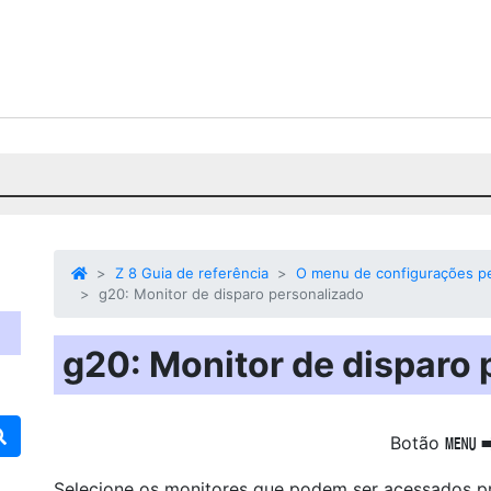
Z 8 Guia de referência
O menu de configurações pe
g20: Monitor de disparo personalizado
g20: Monitor de disparo
Botão
G
Selecione os monitores que podem ser acessados 