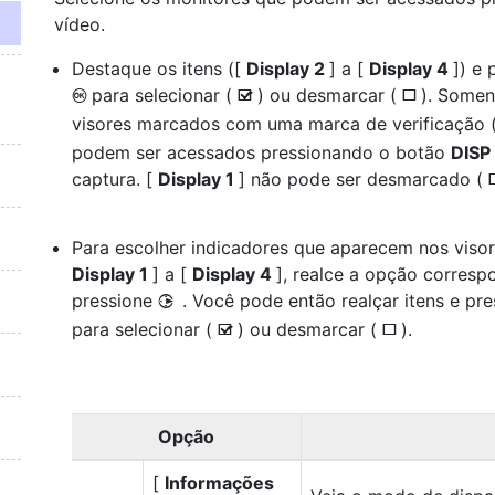
vídeo.
Destaque os itens ([
Display 2
] a [
Display 4
]) e 
para selecionar (
) ou desmarcar (
). Somen
J
M
U
visores marcados com uma marca de verificação 
podem ser acessados pressionando o botão
DISP
captura. [
Display 1
] não pode ser desmarcado (
Para escolher indicadores que aparecem nos visor
Display 1
] a [
Display 4
], realce a opção corresp
pressione
. Você pode então realçar itens e pr
2
para selecionar (
) ou desmarcar (
).
M
U
Opção
[
Informações