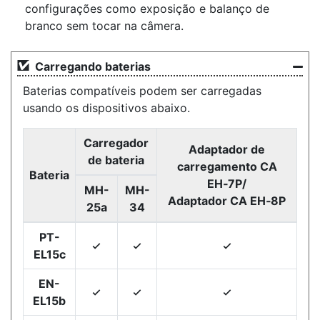
configurações como exposição e balanço de
branco sem tocar na câmera.
Carregando baterias
Baterias compatíveis podem ser carregadas
usando os dispositivos abaixo.
Carregador
Adaptador de
de bateria
carregamento CA
Bateria
EH‑7P/
MH-
MH-
Adaptador CA EH‑8P
25a
34
PT-
4
4
4
EL15c
EN-
4
4
4
EL15b