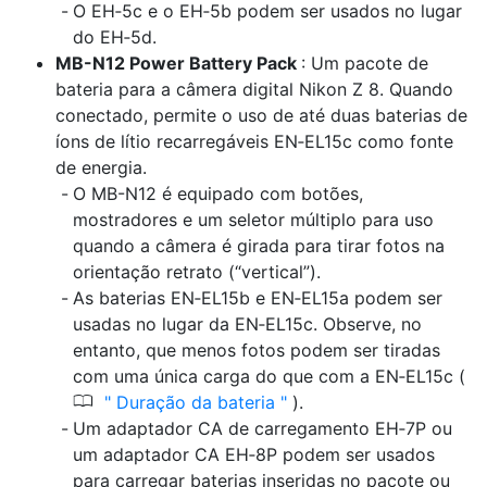
O EH‑5c e o EH‑5b podem ser usados no lugar
do EH‑5d.
MB-N12 Power Battery Pack
: Um pacote de
bateria para a câmera digital Nikon Z 8. Quando
conectado, permite o uso de até duas baterias de
íons de lítio recarregáveis EN‑EL15c como fonte
de energia.
O MB-N12 é equipado com botões,
mostradores e um seletor múltiplo para uso
quando a câmera é girada para tirar fotos na
orientação retrato (“vertical”).
As baterias EN‑EL15b e EN‑EL15a podem ser
usadas no lugar da EN‑EL15c. Observe, no
entanto, que menos fotos podem ser tiradas
com uma única carga do que com a EN‑EL15c (
0
Duração da bateria
).
Um adaptador CA de carregamento EH‑7P ou
um adaptador CA EH‑8P podem ser usados
para carregar baterias inseridas no pacote ou