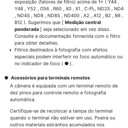
exposição (fatores de filtro) acima de 1× ( Y44 ,
Y48 , Y52 , O56 , R60 , X0 , X1 , C‑PL, ND2S , ND4
, ND4S , ND8 , ND8S , ND400 , A2 , A12 , B2 , B8 ,
B12 ). Sugerimos que [
Medição central
ponderada
] seja selecionado em vez disso.
Consulte a documentação fornecida com o filtro
para obter detalhes.
Filtros destinados à fotografia com efeitos
especiais podem interferir no foco automático ou
no indicador de foco (
).
I
Acessórios para terminais remotos
A câmera é equipada com um terminal remoto de
dez pinos para controle remoto e fotografia
automática.
Certifique-se de recolocar a tampa do terminal
quando o terminal não estiver em uso. Poeira ou
outros materiais estranhos acumulados nos