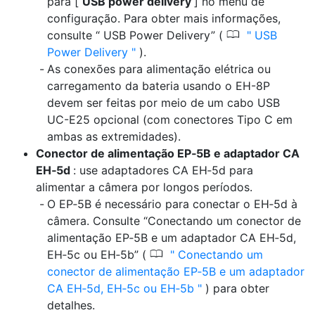
para [
USB power delivery
] no menu de
configuração. Para obter mais informações,
0
consulte “ USB Power Delivery” (
USB
Power Delivery
).
As conexões para alimentação elétrica ou
carregamento da bateria usando o EH-8P
devem ser feitas por meio de um cabo USB
UC-E25 opcional (com conectores Tipo C em
ambas as extremidades).
Conector de alimentação EP‑5B e adaptador CA
EH‑5d
: use adaptadores CA EH‑5d para
alimentar a câmera por longos períodos.
O EP‑5B é necessário para conectar o EH‑5d à
câmera. Consulte “Conectando um conector de
alimentação EP‑5B e um adaptador CA EH‑5d,
0
EH‑5c ou EH‑5b” (
Conectando um
conector de alimentação EP‑5B e um adaptador
CA EH‑5d, EH‑5c ou EH‑5b
) para obter
detalhes.