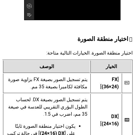
اختيار منطقة الصورة
اختيار منطقة الصورة. الخيارات التالية متاحة:
الخيار
الوصف
[
يتم تسجيل الصور بصيغة FX بزاوية صورة
c
(36‎×24)
]
مكافئة لكاميرا بصيغة 35 مم.
يتم تسجيل الصور بصيغة DX. لحساب
الطول البؤري التقريبي للعدسة في صيغة
35 مم، اضرب في 1.5.
[
a
]
(24‎×16)
يكون اختيار منطقة الصورة ثابتًا
على [
DX‏ (24‎×16)
] في حالة تركيب