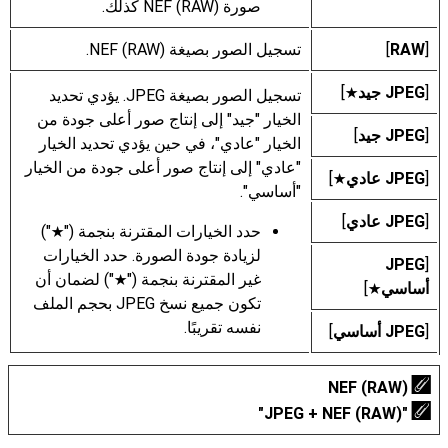
صورة NEF (RAW)‎ كذلك.
[
RAW‎
]
تسجيل الصور بصيغة NEF (RAW)‎.
[
JPEG جيد
]
m
تسجيل الصور بصيغة JPEG. يؤدي تحديد
الخيار "جيد" إلى إنتاج صور أعلى جودة من
[
JPEG جيد
]
الخيار "عادي"، في حين يؤدي تحديد الخيار
"عادي" إلى إنتاج صور أعلى جودة من الخيار
[
JPEG عادي
]
m
"أساسي".
[
JPEG عادي
]
حدد الخيارات المقترنة بنجمة ("
")
m
لزيادة جودة الصورة. حدد الخيارات
JPEG
[
غير المقترنة بنجمة ("
") لضمان أن
m
أساسي
]
m
تكون جميع نسخ JPEG بحجم الملف
نفسه تقريبًا.
[
JPEG أساسي
]
‏"NEF (RAW)‎‏ + JPEG"