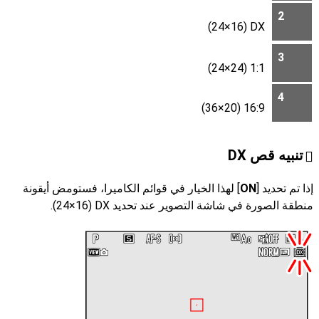
2
DX‏ (24‎×16)
3
1:1 (24‎×24)
4
16:9 (36‎×20)
تنبيه قص DX
إذا تم تحديد [
ON
] لهذا الخيار في قوائم الكاميرا، فستومض أيقونة
منطقة الصورة في شاشة التصوير عند تحديد DX‏ (24‎×16).