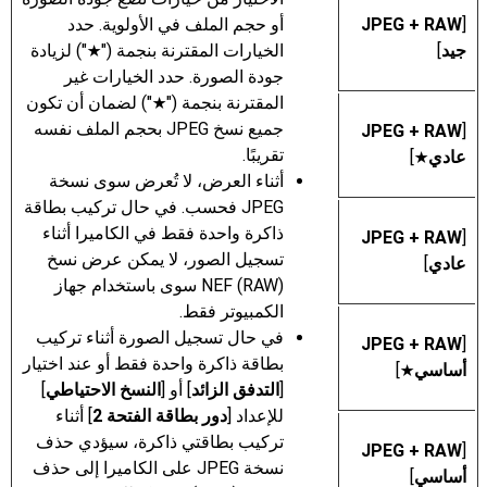
[
‫‪RAW‬‬ ‏+ JPEG
أو حجم الملف في الأولوية. حدد
جيد
]
الخيارات المقترنة بنجمة ("
") لزيادة
m
جودة الصورة. حدد الخيارات غير
المقترنة بنجمة ("
") لضمان أن تكون
m
جميع نسخ JPEG بحجم الملف نفسه
[
‫‪RAW‬‬ ‏+ JPEG
تقريبًا.
عادي
]
m
أثناء العرض، لا تُعرض سوى نسخة
JPEG فحسب. في حال تركيب بطاقة
ذاكرة واحدة فقط في الكاميرا أثناء
[
‫‪RAW‬‬ ‏+ JPEG
تسجيل الصور، لا يمكن عرض نسخ
عادي
]
NEF (RAW)‎ سوى باستخدام جهاز
الكمبيوتر فقط.
في حال تسجيل الصورة أثناء تركيب
[
‫‪RAW‬‬ ‏+ JPEG
بطاقة ذاكرة واحدة فقط أو عند اختيار
أساسي
]
m
[
التدفق الزائد
] أو [
النسخ الاحتياطي
]
للإعداد [
دور بطاقة الفتحة 2
] أثناء
تركيب بطاقتي ذاكرة، سيؤدي حذف
[
‫‪RAW‬‬ ‏+ JPEG
نسخة JPEG على الكاميرا إلى حذف
أساسي
]