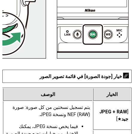
خيار [
جودة الصورة
] في قائمة تصوير الصور
الخيار
الوصف
يتم تسجيل نسختين من كل صورة: صورة
[
‫‪RAW‬‬ ‏+ JPEG
NEF (RAW)‎ ونسخة JPEG.
جيد
]
m
فيما يخص نسخة JPEG، يمكنك
الاختيار من خيارات تضع جودة الصورة