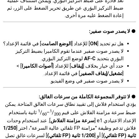
تعد قادرة على ضبط التركيز البؤري. ويمكن استئناف عملية
ضبط التركيز البؤري عن طريق تحرير الضغط على الزر، ثم
إعادة الضغط عليه مرة أخرى.
لا يصدر صوت صفير:
هل تم تحديد [
ON
] للإعداد [
الوضع الصامت
] في قائمة الإعداد؟
لا يصدر صوت صفير عندما تقوم الكاميرا بضبط التركيز
البؤري بتحديد
AF-C
لوضع التركيز البؤري.
حدد أي خيار بخلاف [
إيقاف
] للإعداد [
أصوات الكاميرا
] >
[
تشغيل/إيقاف الصفير
] في قائمة الإعداد.
لا يصدر صوت صفير في وضع الفيديو.
لا تتوفر المجموعة الكاملة من سرعات الغالق:
يؤدي استخدام فلاش إلى تقييد نطاق سرعات الغالق المتاحة. يمكن
1
1
ضبط سرعة مزامنة الفلاش على قيم
/
–
/
ثانية باستخدام
200‏
60
الإعداد الاعتيادي e1 [
سرعة مزامنة الفلاش
]. عند استخدام وحدات
فلاش تدعم وظيفة "مزامنة FP تلقائي عالية السرعة"، اختر [
1‎/250
ثانية (FP تلقائي)
] أو [
1‎/200 ثانية (FP تلقائي)
] لسرعات غالق تصل