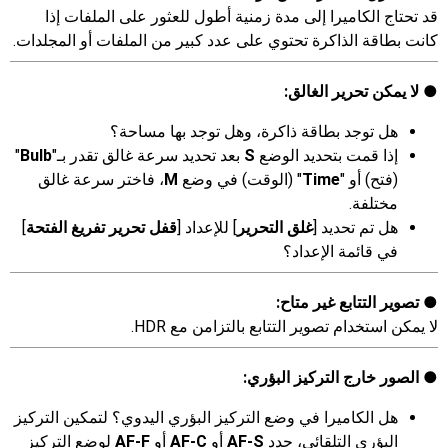
قد تحتاج الكاميرا إلى مدة زمنية أطول للعثور على الملفات إذا
كانت بطاقة الذاكرة تحتوي على عدد كبير من الملفات أو المجلدات.
لا يمكن تحرير الغالق:
هل توجد بطاقة ذاكرة، وهل توجد بها مساحة؟
إذا قمت بتحديد الوضع
S
بعد تحديد سرعة غالق تقدر بـ"
Bulb
"
(فتح) أو "
Time
" (الوقت) في وضع
M
، فاختر سرعة غالق
مختلفة.
هل تم تحديد [
غلق التحرير
] للإعداد [
قفل تحرير تفريغ الفتحة
]
في قائمة الإعداد؟
تصوير التتابع غير متاح:
لا يمكن استخدام تصوير التتابع بالتزامن مع HDR.
الصور خارج التركيز البؤري:
هل الكاميرا في وضع التركيز البؤري اليدوي؟ لتمكين التركيز
البؤري التلقائي، حدد
AF-S
أو
AF-C
أو
AF-F
لوضع التركيز