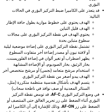
البؤري.
قد يتعذر على الكاميرا ضبط التركيز البؤري في الحالات
التالية:
الهدف يحتوي على خطوط موازية بطول حافة الإطار
الهدف قليل التباين
يحتوي الهدف في نقطة التركيز البؤري على مجالات
سطوع متباين بحدة
تشتمل نقطة التركيز البؤري على إضاءة موضعية ليلية
أو لافتة نيون أو مصدر إضاءة أخر متفاوت السطوع
يظهر اضطراب أو تغير ألوان في إضاءة الفلوريسنت،
بخار الزئبق، بخار الصوديوم، أو الإضاءة المشابهة
استخدام مرشح متعامد (نجمي) أو مرشح متخصص أخر
الهدف يبدو أصغر من نقطة التركيز البؤري
يتسم الهدف بأشكال هندسية منتظمة متكررة (مثل،
الستائر المعدنية أو صف نوافذ في ناطحة سحاب)
في وضع التركيز البؤري
AF-C
، قد تومض نقطة التركيز
البؤري أثناء الضغط على زر تحرير الغالق حتى المنتصف أو
الضغط على زر
AF-ON
، وذلك للإشارة إلى أن الكاميرا لم