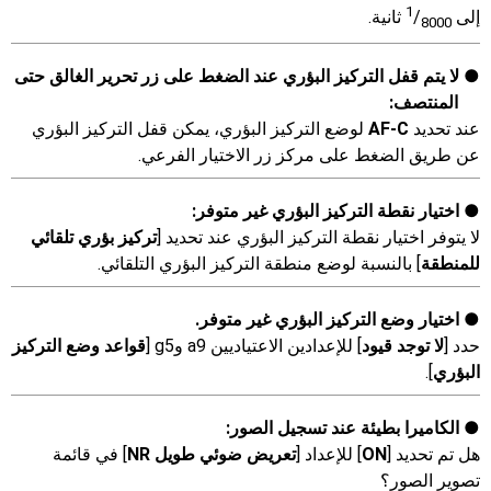
1
إلى
‎/
ثانية.
8000
لا يتم قفل التركيز البؤري عند الضغط على زر تحرير الغالق حتى
المنتصف:
عند تحديد
AF-C
لوضع التركيز البؤري، يمكن قفل التركيز البؤري
عن طريق الضغط على مركز زر الاختيار الفرعي.
اختيار نقطة التركيز البؤري غير متوفر:
لا يتوفر اختيار نقطة التركيز البؤري عند تحديد [
تركيز بؤري تلقائي
للمنطقة
] بالنسبة لوضع منطقة التركيز البؤري التلقائي.
اختيار وضع التركيز البؤري غير متوفر.
حدد [
لا توجد قيود
] للإعدادين الاعتياديين a9 وg5 [
قواعد وضع التركيز
البؤري
].
الكاميرا بطيئة عند تسجيل الصور:
هل تم تحديد [
ON
] للإعداد [
تعريض ضوئي طويل NR
] في قائمة
تصوير الصور؟