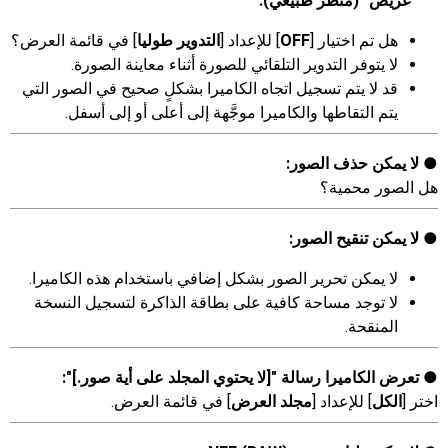
"عريض" (منظر طبيعي):
هل تم اختيار [
OFF
] للإعداد [
التدوير طوليا
] في قائمة العرض؟
لا يتوفر التدوير التلقائي للصورة أثناء معاينة الصورة.
قد لا يتم تسجيل اتجاه الكاميرا بشكلٍ صحيح في الصور التي
يتم التقاطها والكاميرا موجَّهة إلى أعلى أو إلى أسفل.
لا يمكن حذف الصور:
هل الصور محمية؟
لا يمكن تنقيح الصور:
لا يمكن تحرير الصور بشكل إضافي باستخدام هذه الكاميرا.
لا توجد مساحة كافية على بطاقة الذاكرة لتسجيل النسخة
المنقحة.
تعرض الكاميرا رسالة "[
لا يحتوي المجلد على أية صور.
]":
اختر [
الكل
] للإعداد [
مجلد العرض
] في قائمة العرض.