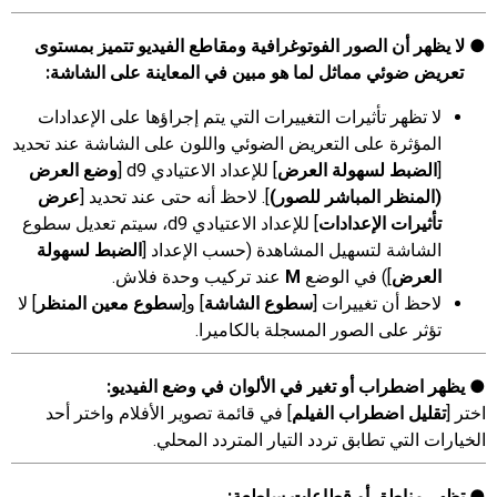
لا يظهر أن الصور الفوتوغرافية ومقاطع الفيديو تتميز بمستوى
تعريض ضوئي مماثل لما هو مبين في المعاينة على الشاشة:
لا تظهر تأثيرات التغييرات التي يتم إجراؤها على الإعدادات
المؤثرة على التعريض الضوئي واللون على الشاشة عند تحديد
[
الضبط لسهولة العرض
] للإعداد الاعتيادي d9 [
وضع العرض
(المنظر المباشر للصور)
]. لاحظ أنه حتى عند تحديد [
عرض
تأثيرات الإعدادات
] للإعداد الاعتيادي d9، سيتم تعديل سطوع
الشاشة لتسهيل المشاهدة (حسب الإعداد [
الضبط لسهولة
العرض
]) في الوضع
M
عند تركيب وحدة فلاش.
لاحظ أن تغييرات [
سطوع الشاشة
] و[
سطوع معين المنظر
] لا
تؤثر على الصور المسجلة بالكاميرا.
يظهر اضطراب أو تغير في الألوان في وضع الفيديو:
اختر [
تقليل اضطراب الفيلم
] في قائمة تصوير الأفلام واختر أحد
الخيارات التي تطابق تردد التيار المتردد المحلي.
تظهر مناطق أو قطاعات ساطعة: