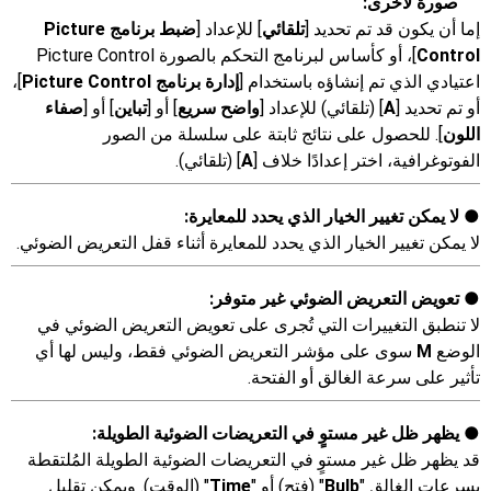
صورة لأخرى:
إما أن يكون قد تم تحديد [
تلقائي
] للإعداد [
ضبط برنامج Picture
Control
]، أو كأساس لبرنامج التحكم بالصورة Picture Control
اعتيادي الذي تم إنشاؤه باستخدام [
إدارة برنامج Picture Control
]،
أو تم تحديد [
A
] (تلقائي) للإعداد [
واضح سريع
] أو [
تباين
] أو [
صفاء
اللون
]. للحصول على نتائج ثابتة على سلسلة من الصور
الفوتوغرافية، اختر إعدادًا خلاف [
A
] (تلقائي).
لا يمكن تغيير الخيار الذي يحدد للمعايرة:
لا يمكن تغيير الخيار الذي يحدد للمعايرة أثناء قفل التعريض الضوئي.
تعويض التعريض الضوئي غير متوفر:
لا تنطبق التغييرات التي تُجرى على تعويض التعريض الضوئي في
الوضع
M
سوى على مؤشر التعريض الضوئي فقط، وليس لها أي
تأثير على سرعة الغالق أو الفتحة.
يظهر ظل غير مستوٍ في التعريضات الضوئية الطويلة:
قد يظهر ظل غير مستوٍ في التعريضات الضوئية الطويلة المُلتقطة
بسرعات الغالق "
Bulb
" (فتح) أو "
Time
" (الوقت). ويمكن تقليل