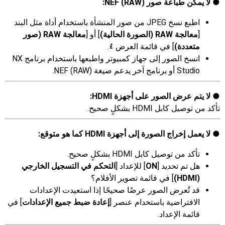
لا يمكن طباعة صور NEF (RAW)‎:
اطبع نسخ JPEG من صور المنشأة باستخدام أداة مثل البند
[
معالجة RAW (الصورة الحالية)
] أو [
معالجة RAW (صور
متعددة)
] في قائمة العرض
.
i
انسخ الصور إلى جهاز كمبيوتر واطبعها باستخدام برنامج NX
Studio أو برنامج آخر يدعم صيغة NEF (RAW)‎.
لا يتم عرض الصور على أجهزة HDMI:
تأكد من توصيل كابل HDMI بشكلٍ صحيح.
لا يعمل إخراج الصورة إلى أجهزة HDMI كما هو متوقع:
تأكد من توصيل كابل HDMI بشكلٍ صحيح.
هل تم تحديد [
ON
] للإعداد [
التحكم في التسجيل الخارجي
(HDMI)
] في قائمة تصوير الأفلام؟
قد تُعرض الصور عرضًا صحيحًا إذا استعيدت الإعدادات
الافتراضية باستخدام عنصر [
إعادة ضبط جميع الإعدادات
] في
قائمة الإعداد.