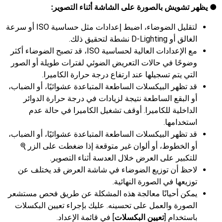
يظهر تشويش بالصورة على الشاشة أثناء التصوير:
لتقليل الضوضاء، اضبط إعدادات مثل حساسية ISO أو سرعة
الغالق أو D-Lighting نشطة لتحقيق ذلك.
مع الإعدادات العالية لحساسية ISO، قد تصبح الضوضاء أكثر
وضوحًا في حالات التعريض الضوئي لفترات طويلة أو الصور
التي يتم تسجيلها عند ارتفاع درجة حرارة الكاميرا.
قد تظهر البيكسلات الساطعة المتباعدة عشوائيًا، أو الضباب،
أو البقع الساطعة نتيجة لزيادات في درجة حرارة الدوائر
الداخلية للكاميرا. أوقف تشغيل الكاميرا في حالة عدم
استخدامها.
قد تظهر البيكسلات الساطعة المتباعدة عشوائيًا، أو الضباب،
أو الخطوط، أو ألوان غير متوقعة إذا ضغطت على الزر
X
للتكبير على العرض خلال العدسة أثناء التصوير.
لاحظ أن توزيع الضوضاء في شاشة العرض قد يختلف عن
توزيعها في الصورة النهائية.
يمكن أحيانًا معالجة هذه المشكلة عن طريق فحص مستشعر
الصورة والعمل على تحسينه. عليك بإجراء تعيين البكسلات
باستخدام [
تعيين البكسلات
] في قائمة الإعداد.