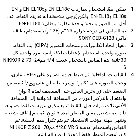
يمكن أيضًا استخدام بطاريات EN-EL18c وEN-EL18b وEN-
EL18a وEN-EL18. ولكن يُرجى ملاحظة أنه قد يتم التقاط عدد
أقل من الصور بشحنة واحدة مقارنة ببطارية EN-EL18d.
تم القياس في درجة حرارة 23 °م (±‏2 °م) باستخدام بطاقة
ذاكرة SONY CEB-G128.
معيار اتحاد الكاميرات ومنتجات التصوير (CIPA). يتم التقاط
صورة واحدة باستخدام الإعدادات الافتراضية مرة واحدة كل
30 ثانية. يتم القياس باستخدام عدسة ‭NIKKOR Z ‫24–70‬‎‮مم‬ f/4
S‬.
القياسات الداخلية. تم ضبط جودة الصورة على JPEG عادي،
1
وحجم الصورة على "كبير"، وسرعة الغالق على
‎/
ثانية، مع
250
الضغط على زر تحرير الغالق حتى المنتصف لمدة 3 ثوانٍ
والانتقال بالتركيز البؤري من المسافة اللانهائية إلى المسافة
الأدنى ثلاث مرات قبل التقاط تتابع مكون من ست لقطات، وبعد
ذلك يتم تشغيل معين المنظر لمدة 5 ثوانٍ، ثم يتم إيقاف تشغيله
وتنتهي مهلة مؤقت الاستعداد. ثم يتم تكرار هذه العملية. تم
القياس باستخدام عدسة ‭NIKKOR Z ‫70–200‬‎‮مم‬ f/2.8 VR S‬.
كان [
معين المنظر فقط
] مُحددًا لوضع الشاشة.