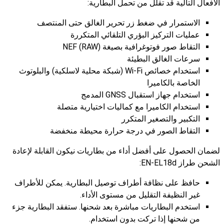
الأفعال التالية قد تقلل من تحمل البطارية:
الاستمرار في ضغط زر تحرير الغالق حتى المنتصف
عمليات التركيز البؤري التلقائي المتكررة
التقاط صور فوتوغرافية بصيغة NEF (RAW)‎
سرعات الغالق البطيئة
استخدام خصائص Wi-Fi (شبكة محلية لاسلكية) والبلوتوث
الخاصة بالكاميرا
استخدام جهاز استقبال GNSS المدمج
استخدام الكاميرا مع كماليات اختيارية متصلة
التكبير والتصغير المتكرر
التقاط الصور في درجة حرارة محيطة منخفضة
لضمان الحصول على أفضل أداء من بطاريات نيكون القابلة لإعادة
الشحن طراز EN-EL18d:
حافظ على نظافة أطراف توصيل البطارية. يمكن للأطراف
غير النظيفة التقليل من مستوى الأداء.
استخدم البطاريات مباشرة بعد شحنها. ستفقد البطارية جزء
من شحنها إذا تركت بدون استخدام.