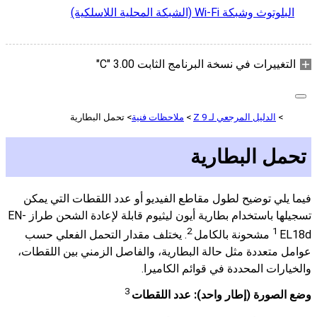
البلوتوث وشبكة Wi-Fi (الشبكة المحلية اللاسلكية)
التغييرات في نسخة البرنامج الثابت ‎"C" 3.00
الدليل المرجعي لـ Z 9
ملاحظات فنية
تحمل البطارية
تحمل البطارية
فيما يلي توضيح لطول مقاطع الفيديو أو عدد اللقطات التي يمكن
تسجيلها باستخدام بطارية أيون ليثيوم قابلة لإعادة الشحن طراز EN-
2
1
EL18d‏
مشحونة بالكامل
. يختلف مقدار التحمل الفعلي حسب
عوامل متعددة مثل حالة البطارية، والفاصل الزمني بين اللقطات،
والخيارات المحددة في قوائم الكاميرا.
3
وضع الصورة (إطار واحد): عدد اللقطات