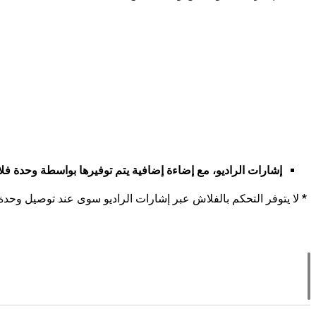
إشارات الراديو، مع إضاءة إضافية يتم توفيرها بواسطة وحدة فل
لا يتوفر التحكم بالفلاش عبر إشارات الراديو سوى عند توصيل وحدة WR-R11a أو WR-R10 بالكاميرا