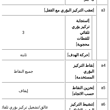
a3
[
تعقب التركيز البؤري مع القفل
]
[
استجابة
تركيز بؤري
تلقائي
3
للقطات
محجوبة
]
[
حركة الهدف
]
ثابتة
a4
[
نقاط التركيز
البؤري
جميع النقاط
المستخدمة
]
a5
[
تخزين النقاط
إيقاف
حسب الاتجاه
]
a6
[
تنشيط التركيز
غالق/تشغيل تركيز بؤري تلقائي