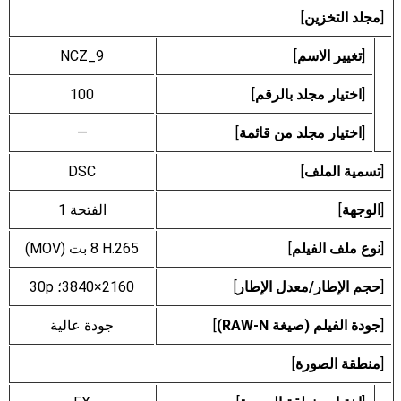
[
مجلد التخزين
]
[
تغيير الاسم
]
NCZ_9
[
اختيار مجلد بالرقم
]
100
[
اختيار مجلد من قائمة
]
—
[
تسمية الملف
]
DSC
[
الوجهة
]
الفتحة 1
[
نوع ملف الفيلم
]
[
حجم الإطار/معدل الإطار
]
3840‎×2160؛ 30p
[
جودة الفيلم (صيغة RAW-N)
]
جودة عالية
[
منطقة الصورة
]