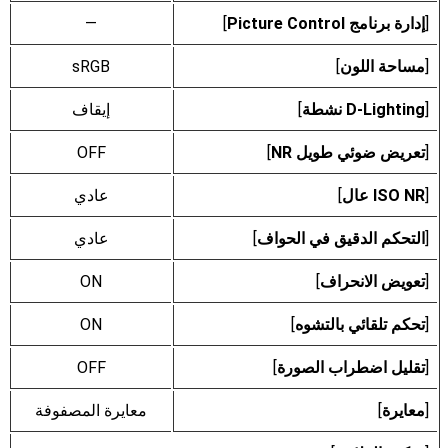
[
إدارة برنامج Picture Control
]
—
[
مساحة اللون
]
sRGB
[
D-Lighting نشطة
]
إيقاف
[
تعريض ضوئي طويل NR
]
OFF
[
ISO NR عال
]
عادي
[
التحكم الدقيق في الحواف
]
عادي
[
تعويض الانحراف
]
ON
[
تحكم تلقائي بالتشوه
]
ON
[
تقليل اضطراب الصورة
]
OFF
[
معايرة
]
معايرة المصفوفة