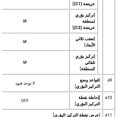
عريضة (C1)
]
[
تركيز بؤري
لمنطقة
M
عريضة (C2)
]
[
تعقب ثلاثي
M
الأبعاد
]
[
تركيز بؤري
تلقائي
M
للمنطقة
]
a9
[
قواعد وضع
لا توجد قيود
التركيز البؤري
]
a10
[
إحاطة نقطة
OFF
التركيز البؤري
]
a11
[
عرض نقطة التركيز البؤري
]