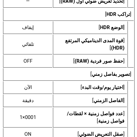
[
تحديد تعريض ضوئي أول (RAW)
]
—
[
تراكب HDR
]
[
الوضع HDR
]
إيقاف
[
قوة المدى الديناميكي المرتفع
تلقائي
]
(HDR)
[
حفظ صور فردية (RAW)
]
OFF
[
تصوير بفاصل زمني
]
[
اختيار يوم/وقت البدء
]
الآن
[
الفاصل الزمني
]
دقيقة
[
عدد فواصل زمنية × لقطات/
0001×1
فواصل زمنية
]
[
صقل التعريض الضوئي
]
ON