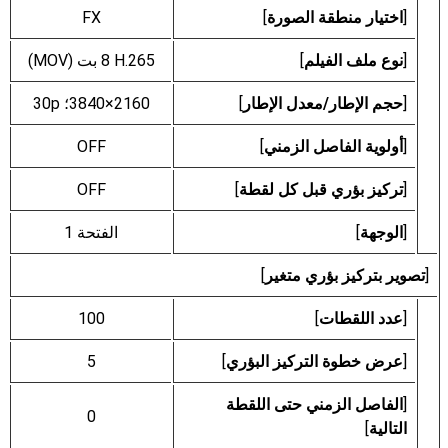
[
اختيار منطقة الصورة
]
FX
[
نوع ملف الفيلم
]
[
حجم الإطار/معدل الإطار
]
3840‎×2160؛ 30p
[
أولوية الفاصل الزمني
]
OFF
[
تركيز بؤري قبل كل لقطة
]
OFF
[
الوجهة
]
الفتحة 1
[
تصوير بتركيز بؤري متغير
]
[
عدد اللقطات
]
100
[
عرض خطوة التركيز البؤري
]
5
[
الفاصل الزمني حتى اللقطة
0
التالية
]