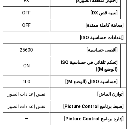
[
اختيار منطقة الصورة
]
FX
[
تنبيه قص DX
]
OFF
[
معاينة كاملة ممتدة
]
OFF
[
إعدادات حساسية ISO
]
[
أقصى حساسية
]
25600
[
تحكم تلقائي في حساسية ISO
ON
(الوضع M)
]
[
حساسية ISOل (الوضع M)
]
100
[
توازن البياض
]
نفس إعدادات الصور
[
ضبط برنامج Picture Control
]
نفس إعدادات الصور
[
إدارة برنامج Picture Control
]
—