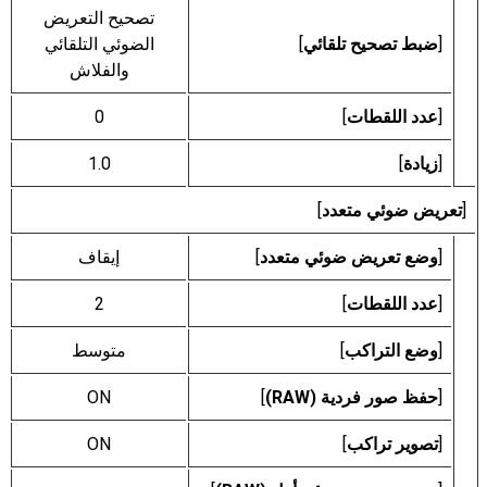
تصحيح التعريض
[
ضبط تصحيح تلقائي
]
الضوئي التلقائي
والفلاش
[
عدد اللقطات
]
0
[
زيادة
]
1.0
[
تعريض ضوئي متعدد
]
[
وضع تعريض ضوئي متعدد
]
إيقاف
[
عدد اللقطات
]
2
[
وضع التراكب
]
متوسط
[
حفظ صور فردية (RAW)
]
ON
[
تصوير تراكب
]
ON