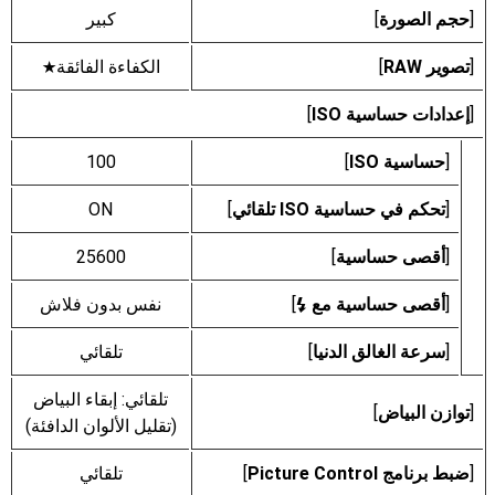
[
حجم الصورة
]
كبير
[
تصوير RAW
]
الكفاءة الفائقة
m
[
إعدادات حساسية ISO
]
[
حساسية ISO
]
100
[
تحكم في حساسية ISO تلقائي
]
ON
[
أقصى حساسية
]
25600
[
أقصى حساسية مع
]
نفس بدون فلاش
c
[
سرعة الغالق الدنيا
]
تلقائي
تلقائي: إبقاء البياض
[
توازن البياض
]
(تقليل الألوان الدافئة)
[
ضبط برنامج Picture Control
]
تلقائي