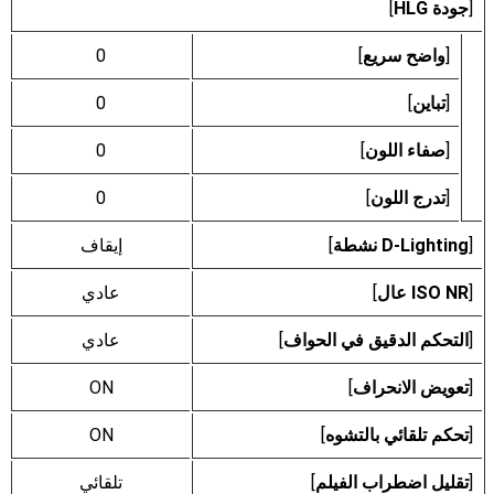
[
جودة HLG
]
[
واضح سريع
]
0
[
تباين
]
0
[
صفاء اللون
]
0
[
تدرج اللون
]
0
[
D-Lighting نشطة
]
إيقاف
[
ISO NR عال
]
عادي
[
التحكم الدقيق في الحواف
]
عادي
[
تعويض الانحراف
]
ON
[
تحكم تلقائي بالتشوه
]
ON
[
تقليل اضطراب الفيلم
]
تلقائي