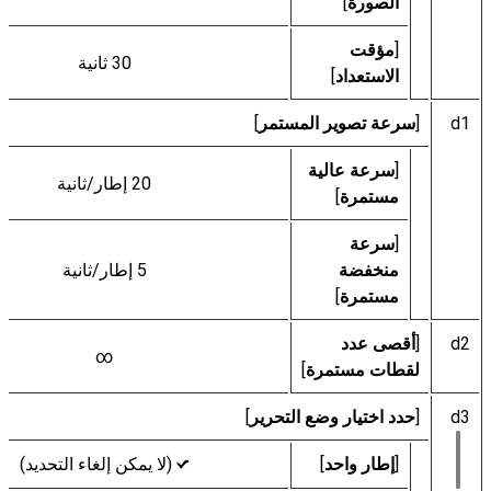
الصورة
]
[
مؤقت
30 ثانية
الاستعداد
]
d1
[
سرعة تصوير المستمر
]
[
سرعة عالية
20 إطار/ثانية
مستمرة
]
[
سرعة
منخفضة
5 إطار/ثانية
مستمرة
]
d2
[
أقصى عدد
∞
لقطات مستمرة
]
d3
[
حدد اختيار وضع التحرير
]
[
إطار واحد
]
(لا يمكن إلغاء التحديد)
L