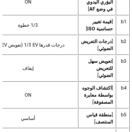
البؤري اليدوي
ON
في وضع AF
]
b1
[
قيمة تغيير
1‎/3 خطوة
حساسية ISO
]
b2
[
درجات التعريض
درجات قدرها 1‎/3 EV (تعويض 1‎/3 EV)
الضوئي
]
b3
[
تعويض سهل
للتعريض
إيقاف
الضوئي
]
b4
[
اكتشاف الوجوه
بواسطة معايرة
ON
المصفوفة
]
b5
[
منطقة قياس
أساسي
المنتصف
]