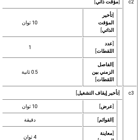
c2
[
مؤقت ذاتي
]
[
تأخير
المؤقت
10 ثوان
الذاتي
]
[
عدد
1
اللقطات
]
[
الفاصل
الزمني بين
0.5 ثانية
اللقطات
]
c3
[
تأخير إيقاف التشغيل
]
[
عرض
]
10 ثوان
[
القوائم
]
دقيقة
[
معاينة
4 ثوان