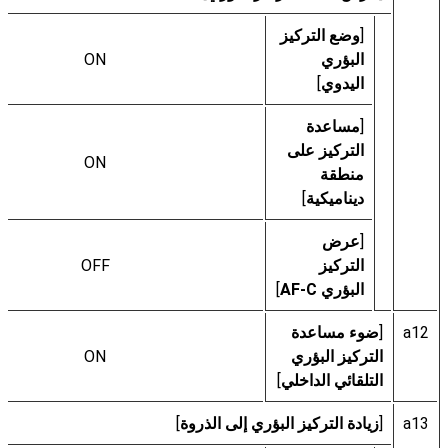
[
وضع التركيز
البؤري
ON
اليدوي
]
[
مساعدة
التركيز على
ON
منطقة
ديناميكية
]
[
عرض
التركيز
OFF
البؤري AF-C
]
a12
[
ضوء مساعدة
التركيز البؤري
ON
التلقائي الداخلي
]
a13
[
زيادة التركيز البؤري إلى الذروة
]