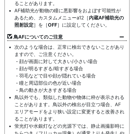
ることがあります。
AF補助光が動物の瞳に悪影響をおよぼす可能性が
あるため、カスタムメニューa12［
内蔵AF補助光の
照射設定
］を［
OFF
］に設定してください。
鳥AFについてのご注意
次のような場合は、正常に検出できないことがあり
ますので、ご注意ください。
顔が画面に対して大きい/小さい場合
顔が明るすぎる/暗すぎる場合
羽毛などで目や顔が隠れている場合
瞳と周辺部位の色が近い場合
鳥の動きが大きすぎる場合
鳥以外でも、類似した動物や物体に枠が表示される
ことがあります。鳥以外の検出が目立つ場合、AF
エリアモードをより狭い設定に変更すると改善され
ることがあります。
蛍光灯や水銀灯などの光源下では、静止画撮影時に
ちらつき（フリッカー現象）が通常よりも発生しや