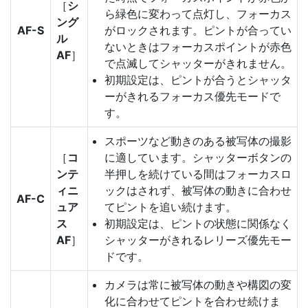
［
シ
ら緑色に変わって点灯し、フォーカス
ング
AF-S
がロックされます。ピントが合ってい
ル
ないときはフォーカスポイントが赤色
AF
］
で点滅してシャッターがきれません。
初期設定は、ピントが合うとシャッタ
ーがきれるフォーカス優先モードで
す。
スポーツなど動きのある被写体の撮影
［
コ
に適しています。シャッターボタンの
ンテ
半押しを続けている間はフォーカスロ
ィニ
ックはされず、被写体の動きに合わせ
AF-C
ュア
てピントを追い続けます。
ス
初期設定は、ピントの状態に関係なく
AF
］
シャッターがきれるレリーズ優先モー
ドです。
カメラは常に被写体の動きや構図の変
化に合わせてピントを合わせ続けま