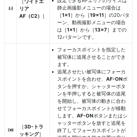
設定できるAFエリアのサイズは
［
ワイドエ
静止画撮影メニューの場合は
リア
9
［
1×1
］から［
19×11
］の20パタ
AF（C2）
］
ーン、動画撮影メニューの場合
は［
1×1
］から［
13×7
］までの
12パターンです。
フォーカスポイントを指定した
被写体に追尾させることができ
ます。
追尾させたい被写体にフォーカ
スポイントを合わせ、
AF-ON
ボ
タンを押すか、シャッターボタ
ンを半押しすると被写体の追尾
を開始し、被写体の動きに合わ
せてフォーカスポイントが移動
します。
AF-ON
ボタンまたはシ
ャッターボタンを放すと追尾を
［
3D-トラ
終了してフォーカスポイントが
u
ッキング
］