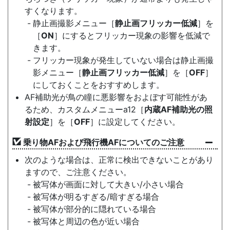
すくなります。
静止画撮影メニュー［
静止画フリッカー低減
］を
［
ON
］にするとフリッカー現象の影響を低減で
きます。
フリッカー現象が発生していない場合は静止画撮
影メニュー［
静止画フリッカー低減
］を［
OFF
］
にしておくことをおすすめします。
AF補助光が鳥の瞳に悪影響をおよぼす可能性があ
るため、カスタムメニューa12［
内蔵AF補助光の照
射設定
］を［
OFF
］に設定してください。
乗り物AFおよび飛行機AFについてのご注意
次のような場合は、正常に検出できないことがあり
ますので、ご注意ください。
被写体が画面に対して大きい/小さい場合
被写体が明るすぎる/暗すぎる場合
被写体が部分的に隠れている場合
被写体と周辺の色が近い場合