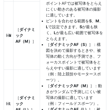
ポイントAFでは被写体をとらえ
にくい動きのある被写体の撮影
に適しています。
ピントを合わせる範囲を
S
、
M
、
L
で設定できます。
S
が最も狭
［
ダイナミ
く、
L
が最も広い範囲で被写体を
ック
e
とらえます。
AF（M）
］
［
ダイナミックAF（S）
］：構
図を決めて撮影するときや、被
写体の動く方向が予測でき、フ
ォーカスポイントで被写体をと
らえやすい撮影に適しています
（例：陸上競技やモータースポ
ーツ）。
［
ダイナミックAF（M）
］：動
きがランダムで予測しにくい被
写体の撮影に適しています
［
ダイナミ
（例：フィールドスポーツ）。
ック
f
［
ダイナミックAF（L）
］：被
AF（L）
］