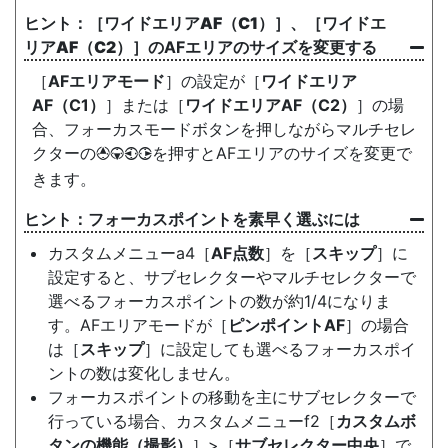
［
ワイドエリアAF（C1）
］、［
ワイドエ
リアAF（C2）
］のAFエリアのサイズを変更する
［
AFエリアモード
］の設定が［
ワイドエリア
AF（C1）
］または［
ワイドエリアAF（C2）
］の場
合、フォーカスモードボタンを押しながらマルチセレ
クターの
を押すとAFエリアのサイズを変更で
1
3
4
2
きます。
フォーカスポイントを素早く選ぶには
カスタムメニューa4［
AF点数
］を［
スキップ
］に
設定すると、サブセレクターやマルチセレクターで
選べるフォーカスポイントの数が約1/4になりま
す。AFエリアモードが［
ピンポイントAF
］の場合
は［
スキップ
］に設定しても選べるフォーカスポイ
ントの数は変化しません。
フォーカスポイントの移動を主にサブセレクターで
行っている場合、カスタムメニューf2［
カスタムボ
タンの機能（撮影）
］>［
サブセレクター中央
］で