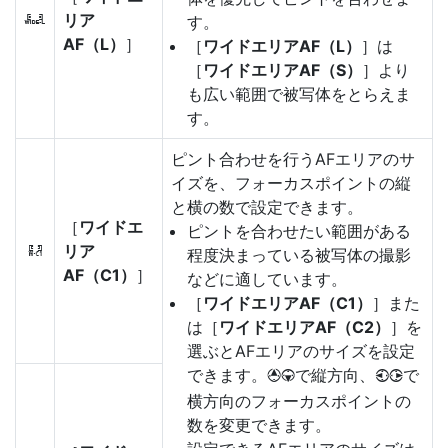
リア
g
す。
AF（L）
］
［
ワイドエリアAF（L）
］は
［
ワイドエリアAF（S）
］より
も広い範囲で被写体をとらえま
す。
ピント合わせを行うAFエリアのサ
イズを、フォーカスポイントの縦
と横の数で設定できます。
［
ワイドエ
ピントを合わせたい範囲がある
リア
8
程度決まっている被写体の撮影
AF（C1）
］
などに適しています。
［
ワイドエリアAF（C1）
］また
は［
ワイドエリアAF（C2）
］を
選ぶとAFエリアのサイズを設定
できます。
で縦方向、
で
1
3
4
2
横方向のフォーカスポイントの
数を変更できます。