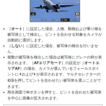
［
オート
］に設定した場合、人物、動物および乗り物を
被写体として検出し、ピントを合わせる対象をカメラが
自動的に選択します。
［
しない
］に設定した場合、被写体の検出を行いませ
ん。
複数の被写体を検出した場合は被写体にグレーの枠が表
示されます。［
AFエリアモード
］の設定が［
オートエ
リアAF
］の場合、カメラが選んでいるフォーカスポイ
ントに
および
が表示されます。マルチセレクターの
e
f
を押してピントを合わせたい被写体を選ぶことがで
42
きます。
再生画面で
ボタンを押すと、ピントを合わせた被写体
J
を中心に画像が拡大されます。