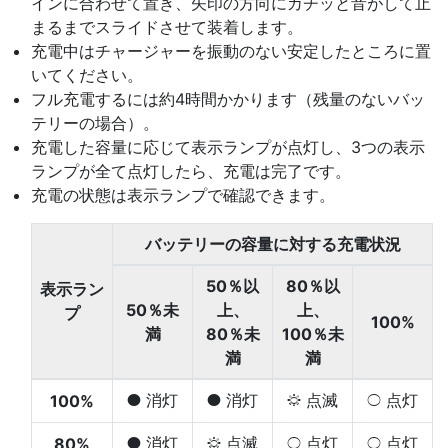
インに合わせて置き、矢印の方向にカチッと音がして止
まるまでスライドさせて装着します。
充電中はチャージャーを振動のない安定したところに置
いてください。
フル充電するには約4時間かかります（残量のないバッ
テリーの場合）。
充電した容量に応じて表示ランプが点灯し、3つの表示
ランプが全て点灯したら、充電は完了です。
充電の状態は表示ランプで確認できます。
バッテリーの容量に対する充電状況
50％以
80％以
表示ラン
50％未
上、
上、
プ
100%
満
80％未
100％未
満
満
消灯
消灯
点滅
点灯
100%
I
I
H
K
消灯
点滅
点灯
点灯
80%
I
H
K
K