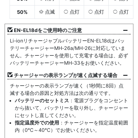
点滅
点灯
点灯
点灯
50%
H
K
K
K
EN-EL18dをご使用時のご注意
Li-ionリチャージャブルバッテリーEN-EL18dはバッ
テリーチャージャーMH‑26a/MH-26に対応していま
せん。チャージャーを使用して充電する場合は、必ず
バッテリーチャージャーMH‑33をお使いください。
チャージャーの表示ランプが速く点滅する場合
チャージャーの表示ランプが速く（1秒間に8回）点
滅する場合の原因と対処方法は次の通りです。
バッテリーのセットミス
：電源プラグをコンセント
から抜いて、バッテリーを取り外し、チャージャー
にセットし直してください。
指定温度外での使用
：チャージャーを指定温度範囲
内（0℃～40℃）でお使いください。