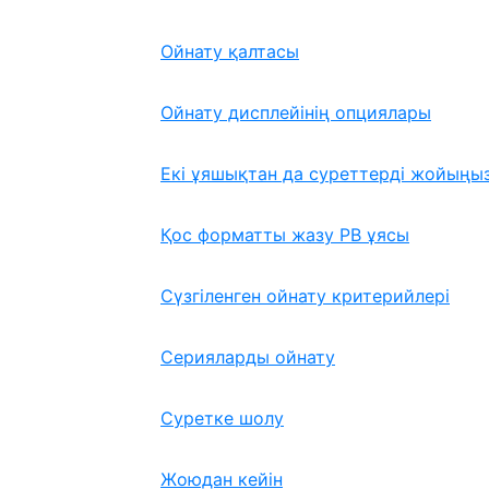
Ойнату қалтасы
Ойнату дисплейінің опциялары
Екі ұяшықтан да суреттерді жойыңы
Қос форматты жазу PB ұясы
Сүзгіленген ойнату критерийлері
Серияларды ойнату
Суретке шолу
Жоюдан кейін