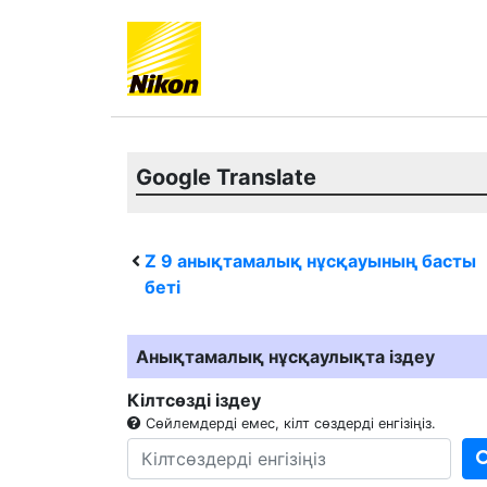
Google Translate
Z 9
анықтамалық нұсқауының басты
беті
Анықтамалық нұсқаулықта іздеу
Кілтсөзді іздеу
Сөйлемдерді емес, кілт сөздерді енгізіңіз.