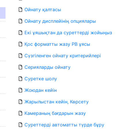
Ойнату қалтасы
Ойнату дисплейінің опциялары
Екі ұяшықтан да суреттерді жойыңыз
Қос форматты жазу PB ұясы
Сүзгіленген ойнату критерийлері
Серияларды ойнату
Суретке шолу
Жоюдан кейін
Жарылыстан кейін, Көрсету
Камераның бағдарын жазу
Суреттерді автоматты түрде бұру