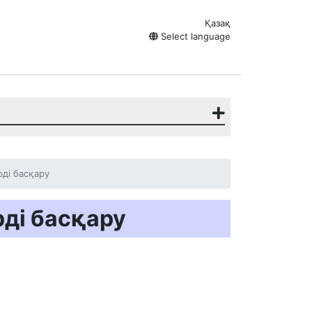
Қазақ
Select language
рді басқару
рді басқару