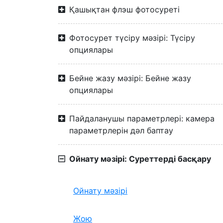
Қашықтан флэш фотосуреті
Фотосурет түсіру мәзірі: Түсіру
опциялары
Бейне жазу мәзірі: Бейне жазу
опциялары
Пайдаланушы параметрлері: камера
параметрлерін дәл баптау
Ойнату мәзірі: Суреттерді басқару
Ойнату мәзірі
Жою