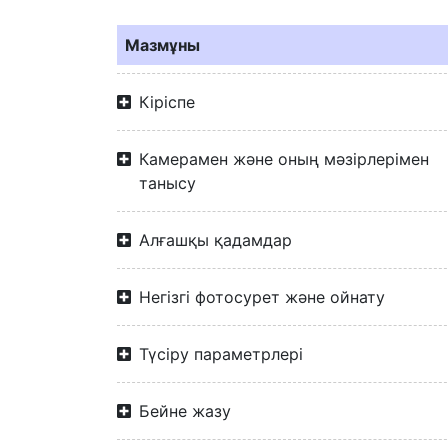
Мазмұны
Кіріспе
Камерамен және оның мәзірлерімен
танысу
Алғашқы қадамдар
Негізгі фотосурет және ойнату
Түсіру параметрлері
Бейне жазу