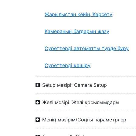
Жарылыстан кейін, Көрсету
Камераның бағдарын жазу
Суреттерді автоматты түрде бұру
Суреттерді көшіру
Setup мәзірі: Camera Setup
Желі мәзірі: Желі қосылымдары
Менің мәзірім/Соңғы параметрлер