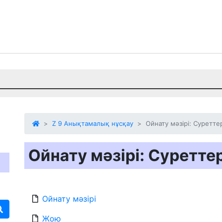
Z 9 Анықтамалық нұсқау
Ойнату мәзірі: Суретте
Ойнату мәзірі: Суретте
Ойнату мәзірі
Жою