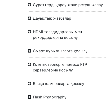
Суреттерді қарау және ретуш жасау
Дауыстық жазбалар
HDMI теледидарлары мен
рекордерлеріне қосылу
Смарт құрылғыларға қосылу
Компьютерлерге немесе FTP
серверлеріне қосылу
Басқа камераларға қосылу
Flash Photography