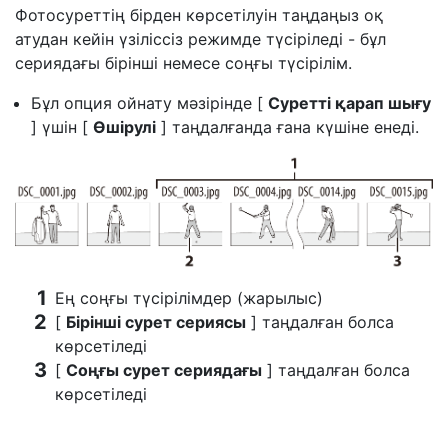
Фотосуреттің бірден көрсетілуін таңдаңыз
оқ
атудан кейін
үзіліссіз режимде түсіріледі - бұл
сериядағы бірінші немесе соңғы түсірілім.
Бұл опция ойнату мәзірінде [
Суретті қарап шығу
] үшін [
Өшірулі
] таңдалғанда ғана күшіне енеді.
Ең соңғы түсірілімдер (жарылыс)
[
Бірінші сурет сериясы
] таңдалған болса
көрсетіледі
[
Соңғы сурет сериядағы
] таңдалған болса
көрсетіледі