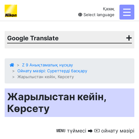
Қазақ
toggl
Select language
Google Translate
Z 9 Анықтамалық нұсқау
Ойнату мәзірі: Суреттерді басқару
Жарылыстан кейін, Көрсету
Жарылыстан кейін,
Көрсету
түймесі
ойнату мәзірі
G
U
D