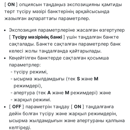
[
ON
] опциясын таңдаңыз
экспозицияны қамтиды
төрт түсіру мәзірі банктерінің әрқайсысында
жазылған ақпараттағы параметрлер.
Экспозиция параметрлеріне жасалған өзгертулер
[
Түсіру мәзірінің банкі
] үшін таңдалған банкте
сақталады. Банкте сақталған параметрлер банк
келесі жолы таңдалғанда қайтарылады.
Кеңейтілген банктерде сақталған қосымша
параметрлер:
түсіру режимі,
ысырма жылдамдығы (тек
S
және
M
режимдері),
апертура (тек
A
және
M
режимдері) және
жарқыл режимі.
[
OFF
] параметрін таңдау [
ON
] таңдалғанға
дейін болған түсіру және жарқыл режимдерін,
ысырма жылдамдығын және апертураны қалпына
келтіреді.