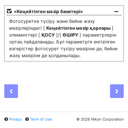
«Кеңейтілген мәзір банктері»
Фотосуретке түсіру және бейне жазу
мәзірлеріндегі [
Кеңейтілген мәзір қорлары
]
элементтері [
ҚОСУ
]/[
ӨШІРУ
] параметрлерін
ортақ пайдаланады. Бұл параметрге енгізілген
өзгерістер фотосурет түсіру мәзіріне де, бейне
жазу мәзіріне де қолданылады.
Previous
Ne
Privacy
Term of Use
©
2026 Nikon Corporation