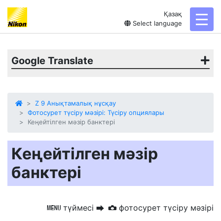
Қазақ
toggl
Select language
Google Translate
Z 9 Анықтамалық нұсқау
Фотосурет түсіру мәзірі: Түсіру опциялары
Кеңейтілген мәзір банктері
Кеңейтілген мәзір
банктері
түймесі
фотосурет түсіру мәзірі
G
U
C