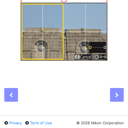
Previous
Ne
Privacy
Term of Use
©
2026 Nikon Corporation