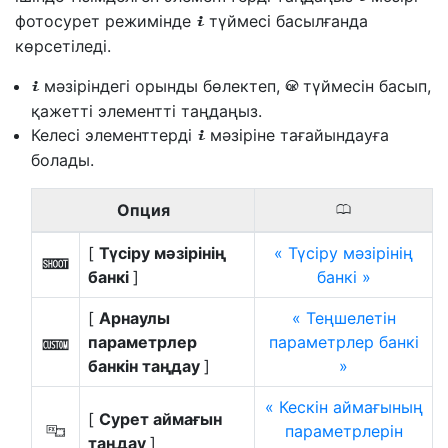
фотосурет режимінде
түймесі басылғанда
i
көрсетіледі.
мәзіріндегі орынды бөлектеп,
түймесін басып,
i
J
қажетті элементті таңдаңыз.
Келесі элементтерді
мәзіріне тағайындауға
i
болады.
Опция
0
[
Түсіру мәзірінің
Түсіру мәзірінің
n
банкі
]
банкі
[
Арнаулы
Теңшелетін
параметрлер
параметрлер банкі
j
банкін таңдау
]
Кескін аймағының
[
Сурет аймағын
параметрлерін
J
таңдау
]