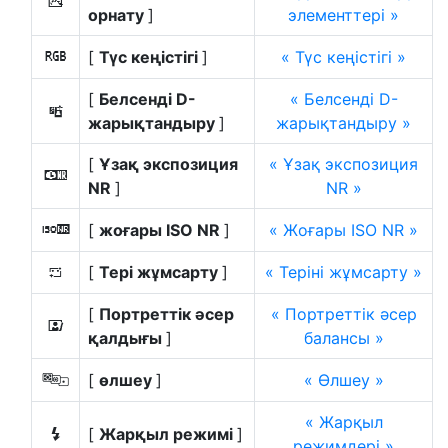
h
орнату
]
элементтері
[
Түс кеңістігі
]
Түс кеңістігі
p
[
Белсенді D-
Белсенді D-
y
жарықтандыру
]
жарықтандыру
[
Ұзақ экспозиция
Ұзақ экспозиция
q
NR
]
NR
[
жоғары ISO NR
]
Жоғары ISO NR
r
[
Тері жұмсарту
]
Теріні жұмсарту
h
[
Портреттік әсер
Портреттік әсер
i
қалдығы
]
балансы
[
өлшеу
]
Өлшеу
w
Жарқыл
[
Жарқыл режимі
]
c
режимдері