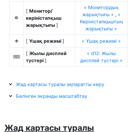
Монитордың
[
Монитор/
жарықтығы
,
көріністапқыш
3
Көріністапқыштың
жарықтығы
]
жарықтығы
[
Ұшақ режимі
]
Ұшақ режимі
u
[
Жылы дисплей
d12: Жылы
v
түстері
]
дисплей түстері
Жад картасы туралы ақпаратты көру
Бөлінген экранды масштабтау
Жад картасы туралы