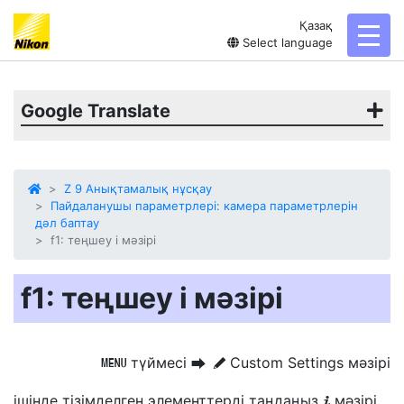
Қазақ
toggl
Select language
Google Translate
Z 9 Анықтамалық нұсқау
Пайдаланушы параметрлері: камера параметрлерін
дәл баптау
f1: теңшеу i мәзірі
f1: теңшеу i мәзірі
түймесі
Custom Settings мәзірі
G
U
A
ішінде тізімделген элементтерді таңдаңыз
мәзірі
i