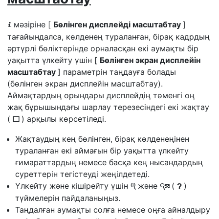
мәзіріне [
Бөлінген дисплейді масштабтау
]
i
тағайындалса, көлденең тураланған, бірақ кадрдың
әртүрлі бөліктерінде орналасқан екі аумақты бір
уақытта үлкейту үшін [
Бөлінген экран дисплейін
масштабтау
] параметрін таңдауға болады
(бөлінген экран дисплейін масштабтау).
Аймақтардың орындары дисплейдің төменгі оң
жақ бұрышындағы шарлау терезесіндегі екі жақтау
(
) арқылы көрсетіледі.
r
Жақтаудың кең бөлінген, бірақ көлденеңінен
тураланған екі аймағын бір уақытта үлкейту
ғимараттардың немесе басқа кең нысандардың
суреттерін тегістеуді жеңілдетеді.
Үлкейту және кішірейту үшін
және
(
)
X
W
Q
түймелерін пайдаланыңыз.
Таңдалған аумақты солға немесе оңға айналдыру