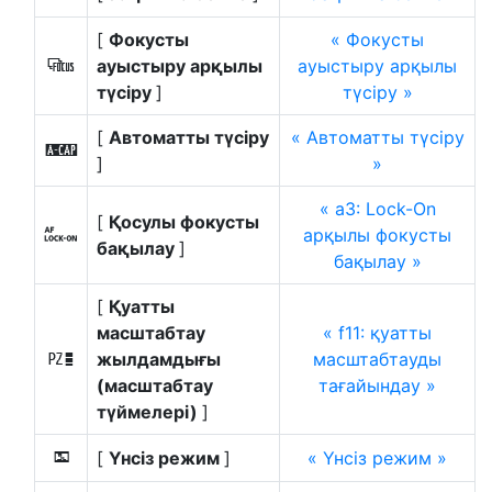
[
Фокусты
Фокусты
ауыстыру арқылы
ауыстыру арқылы
9
түсіру
]
түсіру
[
Автоматты түсіру
Автоматты түсіру
X
]
a3: Lock-On
[
Қосулы фокусты
арқылы фокусты
F
бақылау
]
бақылау
[
Қуатты
масштабтау
f11:
қуатты
жылдамдығы
масштабтауды
v
(масштабтау
тағайындау
түймелері)
]
[
Үнсіз режим
]
Үнсіз режим
L