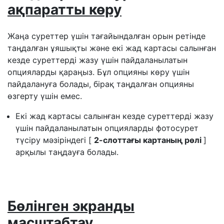
ақпаратты көру
Жаңа суреттер үшін тағайындалған орын ретінде
таңдалған ұяшықты және екі жад картасы салынған
кезде суреттерді жазу үшін пайдаланылатын
опцияларды қараңыз. Бұл опцияны көру үшін
пайдалануға болады, бірақ таңдалған опцияны
өзгерту үшін емес.
Екі жад картасы салынған кезде суреттерді жазу
үшін пайдаланылатын опцияларды фотосурет
түсіру мәзіріндегі [
2-слоттағы картаның рөлі
]
арқылы таңдауға болады.
Бөлінген экранды
масштабтау