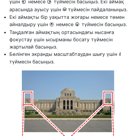
үшін
немесе
түймесін басыңыз. Екі аймақ
4
2
арасында ауысу үшін
түймесін пайдаланыңыз.
J
Екі аймақты бір уақытта жоғары немесе төмен
айналдыру үшін
немесе
түймесін басыңыз.
1
3
Таңдалған аймақтың ортасындағы нысанға
фокустау үшін ысырманы босату түймесін
жартылай басыңыз.
Бөлінген экранды масштабтаудан шығу үшін
i
түймесін басыңыз.