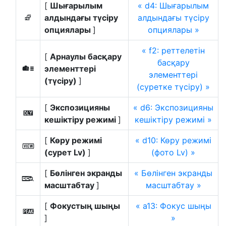
[
Шығарылым
d4: Шығарылым
алдындағы түсіру
алдындағы түсіру
j
опциялары
]
опциялары
f2: реттелетін
[
Арнаулы басқару
басқару
элементтері
w
элементтері
(түсіру)
]
(суретке түсіру)
[
Экспозицияны
d6: Экспозицияны
z
кешіктіру режимі
]
кешіктіру режимі
[
Көру режимі
d10: Көру режимі
m
(сурет Lv)
]
(фото Lv)
[
Бөлінген экранды
Бөлінген экранды
z
масштабтау
]
масштабтау
[
Фокустың шыңы
a13: Фокус шыңы
W
]