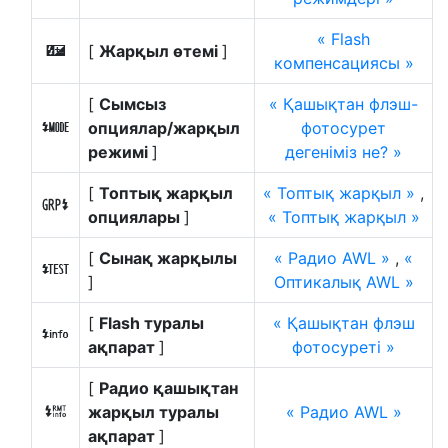
Flash
[
Жарқыл өтемі
]
Y
компенсациясы
[
Сымсыз
Қашықтан флэш-
опциялар/жарқыл
фотосурет
q
режимі
]
дегеніміз не?
[
Топтық жарқыл
Топтық жарқыл
,
m
опциялары
]
Топтық жарқыл
[
Сынақ жарқылы
Радио AWL
,
r
]
Оптикалық AWL
[
Flash туралы
Қашықтан флэш
s
ақпарат
]
фотосуреті
[
Радио қашықтан
жарқыл туралы
Радио AWL
t
ақпарат
]