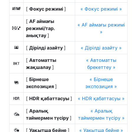
[
Фокус режимі
]
Фокус режимі
s
[
AF аймағы
AF аймағы режимі
режимі/тар.
7
анықтау
]
[
Дірілді азайту
]
Дірілді азайту
u
[
Автоматты
Автоматты
t
жақшалау
]
брекеттеу
[
Бірнеше
Бірнеше
$
экспозиция
]
экспозиция
[
HDR қабаттасуы
]
HDR қабаттасуы
2
[
Аралық
Аралық
7
таймермен түсіру
]
таймермен түсіру
[
Уақытша бейне
]
Уақытша бейне
8