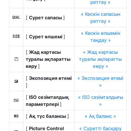
реттеу
Кескін сапасын
[
Сурет сапасы
]
8
реттеу
Кескін өлшемін
[
Сурет өлшемі
]
o
таңдау
[
Жад картасы
Жад картасы
туралы ақпаратты
туралы ақпаратты
N
көру
]
көру
[
Экспозиция өтемі
Экспозиция өтемі
E
]
[
ISO сезімталдық
ISO сезімталдығы
9
параметрлері
]
[
Ақ түс балансы
]
Ақ баланс
m
[
Picture Control
Суретті басқару