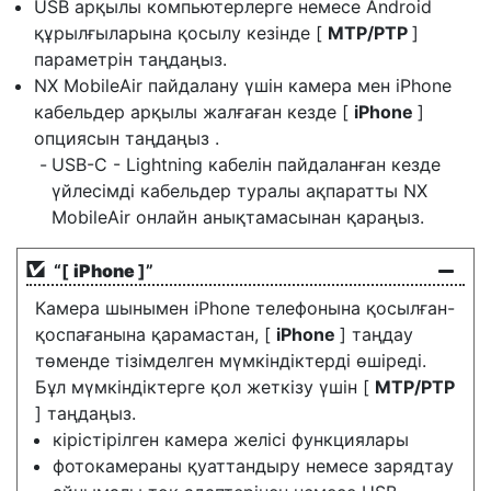
USB арқылы компьютерлерге немесе Android
құрылғыларына қосылу кезінде [
MTP/PTP
]
параметрін таңдаңыз.
NX MobileAir пайдалану үшін камера мен iPhone
кабельдер арқылы жалғаған кезде [
iPhone
]
опциясын таңдаңыз .
USB-C - Lightning кабелін пайдаланған кезде
үйлесімді кабельдер туралы ақпаратты NX
MobileAir онлайн анықтамасынан қараңыз.
“[
iPhone
]”
Камера шынымен iPhone телефонына қосылған-
қоспағанына қарамастан, [
iPhone
] таңдау
төменде тізімделген мүмкіндіктерді өшіреді.
Бұл мүмкіндіктерге қол жеткізу үшін [
MTP/PTP
] таңдаңыз.
кірістірілген камера желісі функциялары
фотокамераны қуаттандыру немесе зарядтау