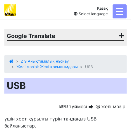
Қазақ
toggl
Select language
Google Translate
Z 9 Анықтамалық нұсқау
Желі мәзірі: Желі қосылымдары
USB
USB
түймесі
желі мәзірі
G
U
F
үшін хост құрылғы түрін таңдаңыз
USB
байланыстар.