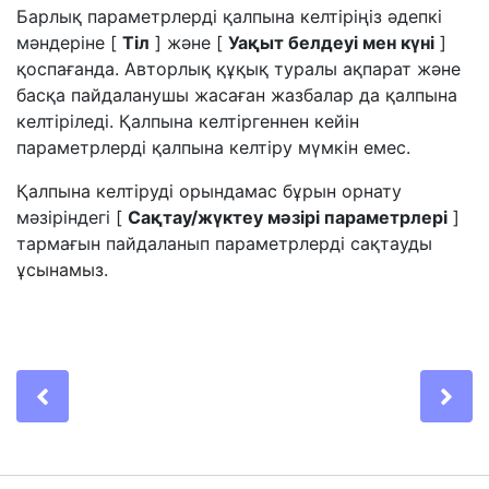
Барлық параметрлерді қалпына келтіріңіз
әдепкі
мәндеріне [
Тіл
] және [
Уақыт белдеуі мен күні
]
қоспағанда. Авторлық құқық туралы ақпарат және
басқа пайдаланушы жасаған жазбалар да қалпына
келтіріледі. Қалпына келтіргеннен кейін
параметрлерді қалпына келтіру мүмкін емес.
Қалпына келтіруді орындамас бұрын орнату
мәзіріндегі [
Сақтау/жүктеу мәзірі параметрлері
]
тармағын пайдаланып параметрлерді сақтауды
ұсынамыз.
Previous
Ne