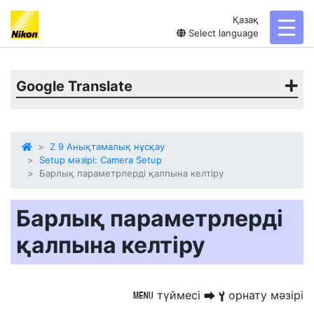
Қазақ
toggl
Select language
Google Translate
Z 9 Анықтамалық нұсқау
Setup мәзірі: Camera Setup
Барлық параметрлерді қалпына келтіру
Барлық параметрлерді
қалпына келтіру
түймесі
орнату мәзірі
G
U
B