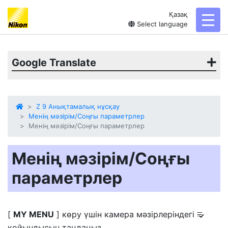
Қазақ
toggl
Select language
Google Translate
Z 9 Анықтамалық нұсқау
Менің мәзірім/Соңғы параметрлер
Менің мәзірім/Соңғы параметрлер
Менің мәзірім/Соңғы
параметрлер
[
MY MENU
] көру үшін камера мәзірлеріндегі
O
қойындысын таңдаңыз.