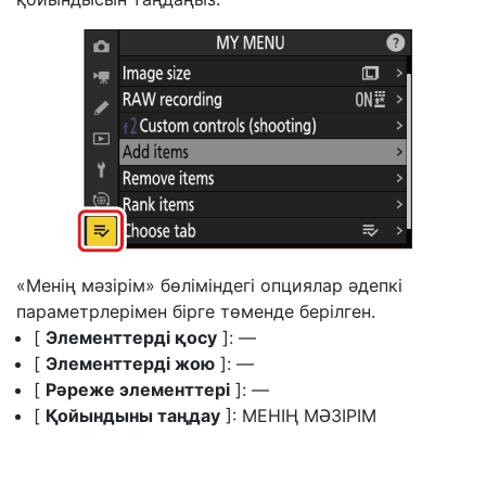
«Менің мәзірім» бөліміндегі опциялар әдепкі
параметрлерімен бірге төменде берілген.
[
Элементтерді қосу
]: —
[
Элементтерді жою
]: —
[
Рәреже элементтері
]: —
[
Қойындыны таңдау
]: МЕНІҢ МӘЗІРІМ