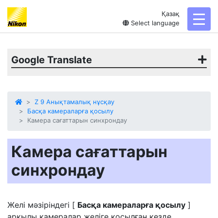
Қазақ
toggl
Select language
Google Translate
Z 9 Анықтамалық нұсқау
Басқа камераларға қосылу
Камера сағаттарын синхрондау
Камера сағаттарын
синхрондау
Желі мәзіріндегі [
Басқа камераларға қосылу
]
арқылы камералар желіге қосылған кезде,