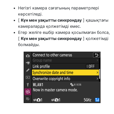
Негізгі камера сағатының параметрлері
көрсетіледі.
[
Күн мен уақытты синхрондау
] қашықтағы
камераларда қолжетімді емес.
Егер желіге ешбір камера қосылмаған болса,
[
Күн мен уақытты синхрондау
] қолжетімді
болмайды.