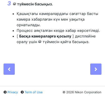
түймесін басыңыз.
J
Қашықтағы камералардағы сағаттар басты
камера хабарлаған күн мен уақытқа
орнатылады.
Процесс аяқталған кезде хабар көрсетіледі.
[
Басқа камераларға қосылу
] дисплейіне
оралу үшін
түймесін қайта басыңыз.
J
Previous
Ne
Privacy
Term of Use
©
2026 Nikon Corporation