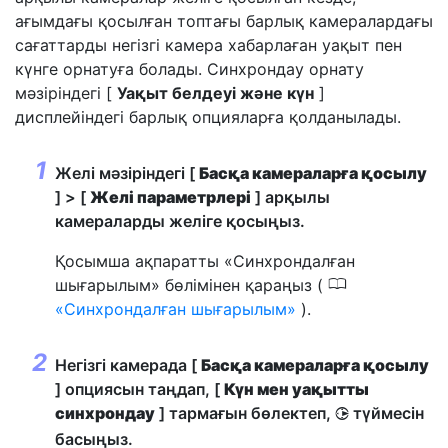
ағымдағы қосылған топтағы барлық камералардағы
сағаттарды негізгі камера хабарлаған уақыт пен
күнге орнатуға болады. Синхрондау орнату
мәзіріндегі [
Уақыт белдеуі және күн
]
дисплейіндегі барлық опцияларға қолданылады.
Желі мәзіріндегі [
Басқа камераларға қосылу
] > [
Желі параметрлері
] арқылы
камераларды желіге қосыңыз.
Қосымша ақпаратты «Синхрондалған
0
шығарылым» бөлімінен қараңыз (
Синхрондалған шығарылым
).
Негізгі камерада [
Басқа камераларға қосылу
] опциясын таңдап, [
Күн мен уақытты
синхрондау
] тармағын бөлектеп,
түймесін
2
басыңыз.