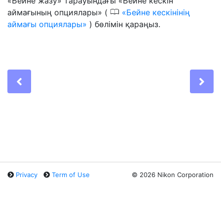
«Бейне жазу» тарауындағы «Бейне кескін
0
аймағының опциялары» (
Бейне кескінінің
аймағы опциялары
) бөлімін қараңыз.
Previous
Ne
Privacy
Term of Use
©
2026 Nikon Corporation