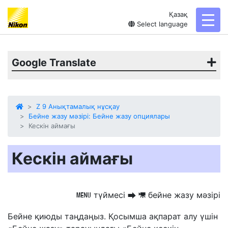
Қазақ
toggl
Select language
Google Translate
Z 9 Анықтамалық нұсқау
Бейне жазу мәзірі: Бейне жазу опциялары
Кескін аймағы
Кескін аймағы
түймесі
бейне жазу мәзірі
G
U
1
Бейне қиюды таңдаңыз. Қосымша ақпарат алу үшін