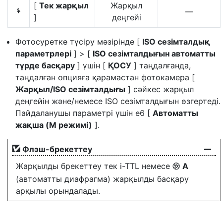
[
Тек жарқыл
Жарқыл
—
I
]
деңгейі
Фотосуретке түсіру мәзірінде [
ISO сезімталдық
параметрлері
] > [
ISO сезімталдығын автоматты
түрде басқару
] үшін [
ҚОСУ
] таңдалғанда,
таңдалған опцияға қарамастан фотокамера [
Жарқыл/ISO сезімталдығы
] сәйкес жарқыл
деңгейін және/немесе ISO сезімталдығын өзгертеді.
Пайдаланушы параметрі үшін e6 [
Автоматты
жақша (M режимі)
].
Флэш-брекеттеу
Жарқылды брекеттеу тек i-TTL немесе
A
q
(автоматты диафрагма) жарқылды басқару
арқылы орындалады.