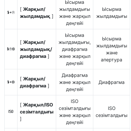
Ысырма
[
Жарқыл/
жылдамдығы
Ысырма
F
жылдамдық
]
және жарқыл
жылдамдығы
деңгейі
Ысырма
Ысырма
[
Жарқыл/
жылдамдығы,
жылдамдығы
жылдамдық/
диафрагма
G
және
диафрагма
]
және жарқыл
апертура
деңгейі
Диафрагма
[
Жарқыл/
және жарқыл
Диафрагма
H
диафрагма
]
деңгейі
ISO
[
Жарқыл/ISO
сезімталдығы
ISO
сезімталдығы
9
және жарқыл
сезімталдығы
]
деңгейі