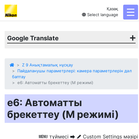
Қазақ
tog
Select language
Google Translate
Z 9 Анықтамалық нұсқау
Пайдаланушы параметрлері: камера параметрлерін дәл
баптау
e6: Автоматты брекеттеу (M режимі)
e6: Автоматты
брекеттеу (M режимі)
түймесі
Custom Settings мәзірі
G
U
A