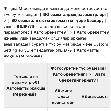
Жақша
M
режимінде қосылғанда және фотосуретке
түсіру мәзіріндегі [
ISO сезімталдық параметрлері
]
> [
ISO сезімталдықты автоматты түрде басқару
]
үшін [
ӨШІРУЛІ
] таңдалғанда әсер ететін
параметрлер [
Авто брекеттеу
] > [
Авто брекеттеу
жиыны
үшін таңдалған опциялар арқылы
анықталады ] суретке түсіру мәзірінде және Custom
Setting e6 үшін таңдалған опцияны [
Автоматты
жақша (M режимі)
].
Фотосуретке түсіру мәзірі [
Авто брекетинг
] > [
Авто
Теңшелетін
брекетинг орнату
]
параметр e6[
Автоматты жақша
AE және
(M режимі)
]
флэш
AE жақшасы
кронштейн