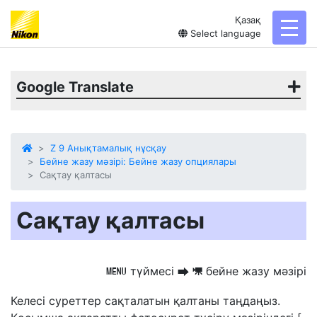
Қазақ
toggl
Select language
Google Translate
Z 9 Анықтамалық нұсқау
Бейне жазу мәзірі: Бейне жазу опциялары
Сақтау қалтасы
Сақтау қалтасы
түймесі
бейне жазу мәзірі
G
U
1
Келесі суреттер сақталатын қалтаны таңдаңыз.