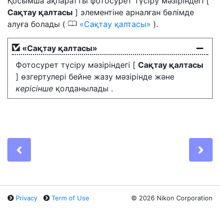
Қосымша ақпаратты фотосурет түсіру мәзіріндегі [
Сақтау қалтасы
] элементіне арналған бөлімде
0
алуға болады (
Сақтау қалтасы
).
«Сақтау қалтасы»
Фотосурет түсіру мәзіріндегі [
Сақтау қалтасы
] өзгертулері бейне жазу мәзірінде және
керісінше
қолданылады .
Previous
Ne
Privacy
Term of Use
©
2026 Nikon Corporation