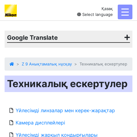
Қазақ
toggl
Select language
Google Translate
Z 9 Анықтамалық нұсқау
Техникалық ескертулер
Техникалық ескертулер
Үйлесімді линзалар мен керек-жарақтар
Камера дисплейлері
Үйлесімді жарқыл қондырғылары