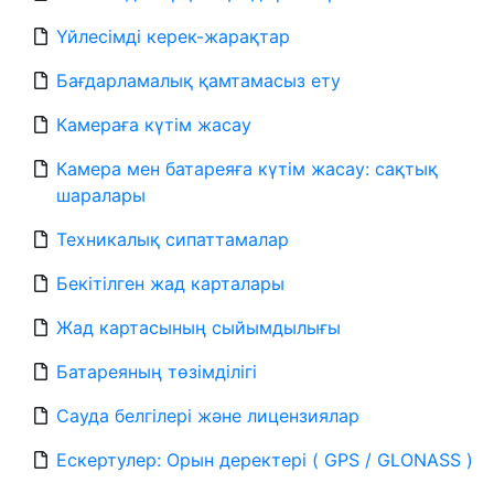
Үйлесімді керек-жарақтар
Бағдарламалық қамтамасыз ету
Камераға күтім жасау
Камера мен батареяға күтім жасау: сақтық
шаралары
Техникалық сипаттамалар
Бекітілген жад карталары
Жад картасының сыйымдылығы
Батареяның төзімділігі
Сауда белгілері және лицензиялар
Ескертулер: Орын деректері ( GPS / GLONASS )