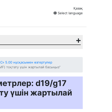
Қазақ
Select language
C» 5.00 нұсқасымен өзгертулер
MF) тоқтату үшін жартылай басыңыз”
етрлер: d19/g17
ту үшін жартылай