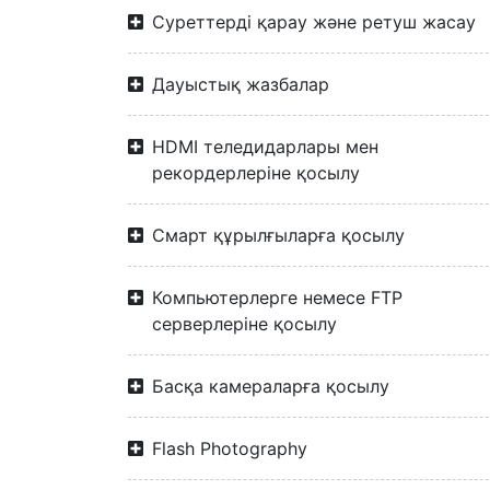
Суреттерді қарау және ретуш жасау
Дауыстық жазбалар
HDMI теледидарлары мен
рекордерлеріне қосылу
Смарт құрылғыларға қосылу
Компьютерлерге немесе FTP
серверлеріне қосылу
Басқа камераларға қосылу
Flash Photography