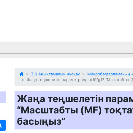
Z 9 Анықтамалық нұсқау
Микробағдарламаның «
Жаңа теңшелетін параметрлер: d19/g17 “Масштабты (
Жаңа теңшелетін парам
“Масштабты (MF) тоқта
басыңыз”