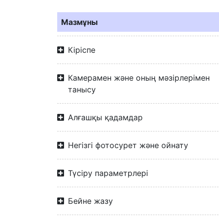
Мазмұны
Кіріспе
Камерамен және оның мәзірлерімен
танысу
Алғашқы қадамдар
Негізгі фотосурет және ойнату
Түсіру параметрлері
Бейне жазу