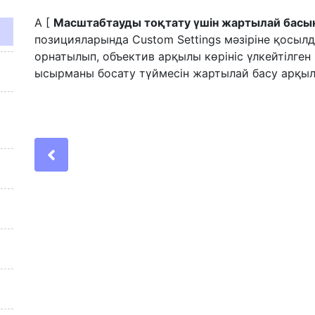
A [
Масштабтауды тоқтату үшін жартылай басы
позицияларында Custom Settings мәзіріне қосыл
орнатылып, объектив арқылы көрініс үлкейтілген
ысырманы босату түймесін жартылай басу арқыл
Previous