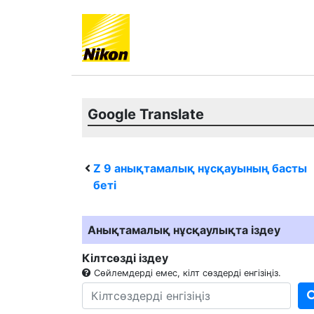
Google Translate
Z 9
анықтамалық нұсқауының басты
беті
Анықтамалық нұсқаулықта іздеу
Кілтсөзді іздеу
Сөйлемдерді емес, кілт сөздерді енгізіңіз.