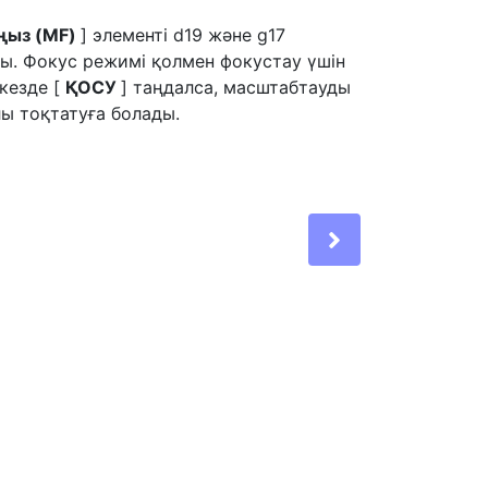
ңыз (MF)
] элементі d19 және g17
ды. Фокус режимі қолмен фокустау үшін
 кезде [
ҚОСУ
] таңдалса, масштабтауды
ы тоқтатуға болады.
Next