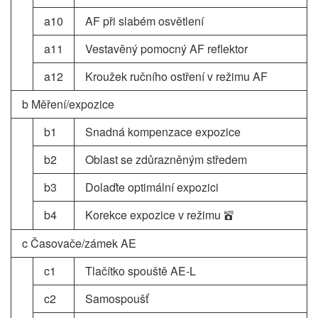
a10
AF při slabém osvětlení
a11
Vestavěný pomocný AF reflektor
a12
Kroužek ručního ostření v režimu AF
b Měření/expozice
b1
Snadná kompenzace expozice
b2
Oblast se zdůrazněným středem
b3
Dolaďte optimální expozici
b4
Korekce expozice v režimu
b
c Časovače/zámek AE
c1
Tlačítko spouště AE-L
c2
Samospoušť