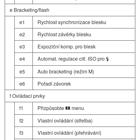
e Bracketing/flash
e1
Rychlost synchronizace blesku
e2
Rychlost závěrky blesku
e3
Expoziční komp. pro blesk
e4
Automat. regulace citl. ISO pro
c
e5
Auto bracketing (režim M)
e6
Pořadí závorek
f Ovládací prvky
f1
Přizpůsobte
menu
i
f2
Vlastní ovládání (střelba)
f3
Vlastní ovládání (přehrávání)