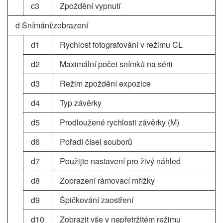
c3
Zpoždění vypnutí
d Snímání/zobrazení
d1
Rychlost fotografování v režimu CL
d2
Maximální počet snímků na sérii
d3
Režim zpoždění expozice
d4
Typ závěrky
d5
Prodloužené rychlosti závěrky (M)
d6
Pořadí čísel souborů
d7
Použijte nastavení pro živý náhled
d8
Zobrazení rámovací mřížky
d9
Špičkování zaostření
d10
Zobrazit vše v nepřetržitém režimu