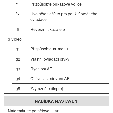
f4
Přizpůsobte příkazové voliče
f5
Uvolněte tlačítko pro použití otočného
ovladače
f6
Reverzní ukazatele
g Video
g1
Přizpůsobte
menu
i
g2
Vlastní ovládací prvky
g3
Rychlost AF
g4
Citlivost sledování AF
g5
Zvýrazněte displej
NABÍDKA NASTAVENÍ
Naformátujte paměťovou kartu