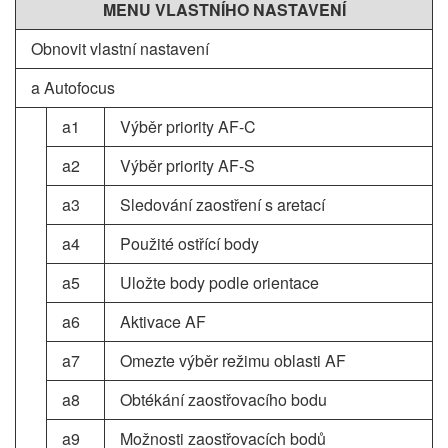
MENU VLASTNÍHO NASTAVENÍ
Obnovit vlastní nastavení
a Autofocus
a1
Výběr priority AF-C
a2
Výběr priority AF-S
a3
Sledování zaostření s aretací
a4
Použité ostřící body
a5
Uložte body podle orientace
a6
Aktivace AF
a7
Omezte výběr režimu oblasti AF
a8
Obtékání zaostřovacího bodu
a9
Možnosti zaostřovacích bodů