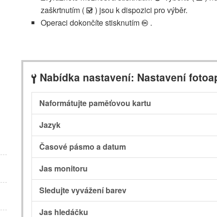
zaškrtnutím (
) jsou k dispozici pro výběr.
M
Operaci dokončíte stisknutím
.
J
Nabídka nastavení: Nastavení fotoa
B
Naformátujte paměťovou kartu
Jazyk
Časové pásmo a datum
Jas monitoru
Sledujte vyvážení barev
Jas hledáčku