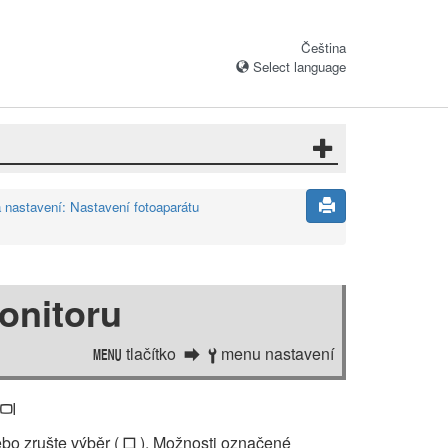
Čeština
Select language
nastavení: Nastavení fotoaparátu
onitoru
tlačítko
menu nastavení
G
B
M
ebo zrušte výběr (
). Možnosti označené
U