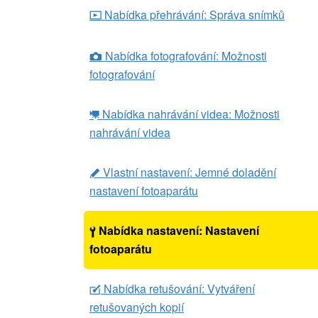
Nabídka přehrávání: Správa snímků
D
Nabídka fotografování: Možnosti
C
fotografování
Nabídka nahrávání videa: Možnosti
1
nahrávání videa
Vlastní nastavení: Jemné doladění
A
nastavení fotoaparátu
Nabídka nastavení: Nastavení
B
fotoaparátu
Nabídka retušování: Vytváření
N
retušovaných kopií