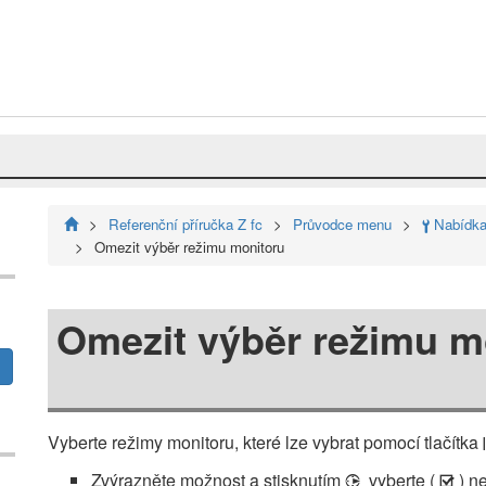
Referenční příručka Z fc
Průvodce menu
Nabídka 
B
Omezit výběr režimu monitoru
Omezit výběr režimu m
Vyberte režimy monitoru, které lze vybrat pomocí tlačítka
Zvýrazněte možnost a stisknutím
vyberte (
) n
2
M