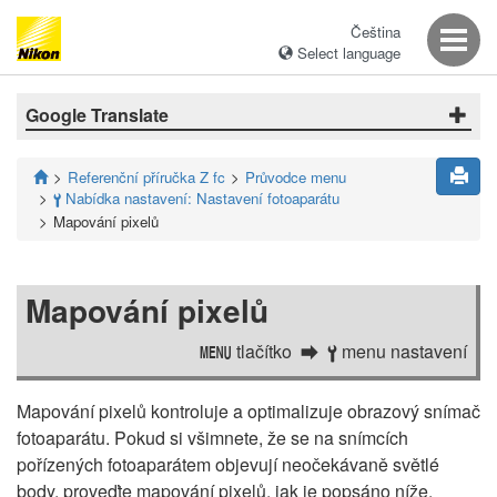
Čeština
Select language
Google Translate
Referenční příručka Z fc
Průvodce menu
Nabídka nastavení: Nastavení fotoaparátu
B
Mapování pixelů
Mapování pixelů
tlačítko
menu nastavení
G
B
Mapování pixelů kontroluje a optimalizuje obrazový snímač
fotoaparátu. Pokud si všimnete, že se na snímcích
pořízených fotoaparátem objevují neočekávaně světlé
body, proveďte mapování pixelů, jak je popsáno níže.