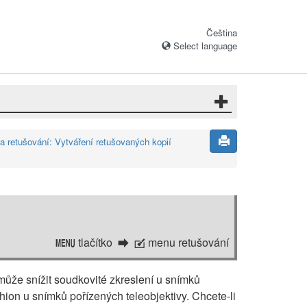
Čeština
Select language
 retušování: Vytváření retušovaných kopií
tlačítko
menu retušování
G
N
ůže snížit soudkovité zkreslení u snímků
hion u snímků pořízených teleobjektivy. Chcete-li