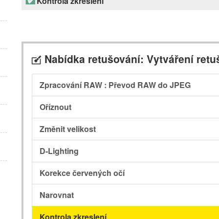
Kontrola zkreslení
Nabídka retušování: Vytváření retu
N
Zpracování RAW : Převod RAW do JPEG
Oříznout
Změnit velikost
D-Lighting
Korekce červených očí
Narovnat
Kontrola zkreslení