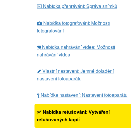
Nabídka přehrávání: Správa snímků
D
Nabídka fotografování: Možnosti
C
fotografování
Nabídka nahrávání videa: Možnosti
1
nahrávání videa
Vlastní nastavení: Jemné doladění
A
nastavení fotoaparátu
Nabídka nastavení: Nastavení fotoaparátu
B
Nabídka retušování: Vytváření
N
retušovaných kopií