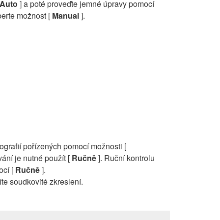
Auto
] a poté proveďte jemné úpravy pomocí
yberte možnost [
Manual
].
otografií pořízených pomocí možnosti [
vání je nutné použít [
Ručně
]. Ruční kontrolu
ocí [
Ručně
].
íte soudkovité zkreslení.