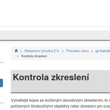
Referenční příručka Z fc
Průvodce menu
Nabídka
N
Kontrola zkreslení
Kontrola zkreslení
Vytvářejte kopie se sníženým obvodovým zkreslením; to m
pořízených širokoúhlými objektivy nebo zkreslení pin-cus