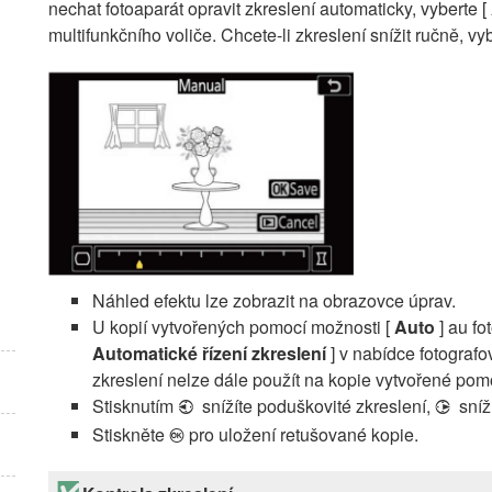
nechat fotoaparát opravit zkreslení automaticky, vyberte [
multifunkčního voliče. Chcete-li zkreslení snížit ručně, v
Náhled efektu lze zobrazit na obrazovce úprav.
U kopií vytvořených pomocí možnosti [
Auto
] au f
Automatické řízení zkreslení
] v nabídce fotografo
zkreslení nelze dále použít na kopie vytvořené pom
Stisknutím
snížíte poduškovité zkreslení,
sníž
4
2
Stiskněte
pro uložení retušované kopie.
J