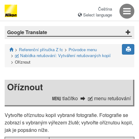
Čeština
Select language
Google Translate
Referenční příručka Z fc
Průvodce menu
Nabídka retušování: Vytváření retušovaných kopií
N
Oříznout
Oříznout
tlačítko
menu retušování
G
N
Vytvořte oříznutou kopii vybrané fotografie. Fotografie se
zobrazí s vybraným výřezem žlutě; vytvořte oříznutou kopii,
jak je popsáno níže.