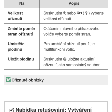
Na
Popis
Velikost
Stisknutím
nebo
(
) vyberte
X
W
Q
oříznutí
velikost oříznutí.
Změňte poměr
Otáčením hlavního příkazového
stran oříznutí
voliče vyberte poměr stran.
Umístěte
Pro umístění oříznutí použijte
plodinu
multifunkční volič.
Uložit plodinu
Stisknutím
uložíte aktuální
J
oříznutí jako samostatný soubor.
Oříznuté obrázky
Nabídka retušování: Vytváření
N