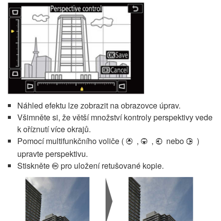
Náhled efektu lze zobrazit na obrazovce úprav.
Všimněte si, že větší množství kontroly perspektivy vede
k oříznutí více okrajů.
Pomocí multifunkčního voliče (
,
,
nebo
)
1
3
4
2
upravte perspektivu.
Stiskněte
pro uložení retušované kopie.
J