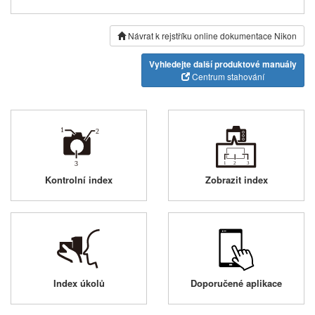
Návrat k rejstříku online dokumentace Nikon
Vyhledejte další produktové manuály
Centrum stahování
Kontrolní index
Zobrazit index
Index úkolů
Doporučené aplikace