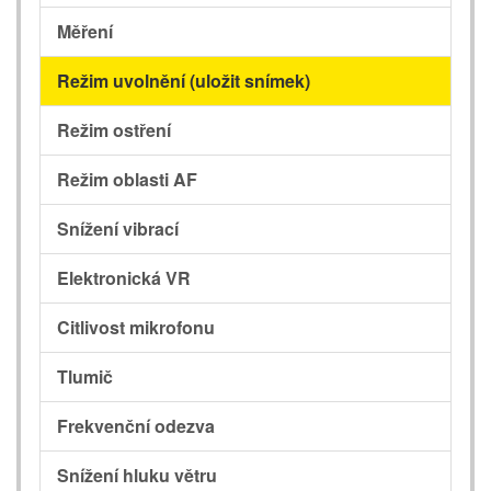
Měření
Režim uvolnění (uložit snímek)
Režim ostření
Režim oblasti AF
Snížení vibrací
Elektronická VR
Citlivost mikrofonu
Tlumič
Frekvenční odezva
Snížení hluku větru