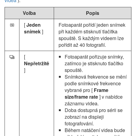
videa
).
Volba
Popis
[
Jeden
Fotoaparát pořídí jeden snímek
U
snímek
]
při každém stisknutí tlačítka
spouště. S každým videem lze
pořídit až 40 fotografií.
[
Fotoaparát pořizuje snímky,
c
Nepřetržitě
zatímco je stisknuto tlačítko
]
spouště.
Snímková frekvence se mění
podle snímkové frekvence
vybrané pro [
Frame
size/frame rate
] v nabídce
záznamu videa.
Doba dostupná pro sérii se
zobrazí na displeji
fotografování.
Během natáčení videa bude