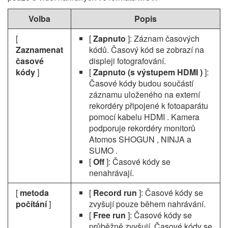
Volba
Popis
[
[
Zapnuto
]: Záznam časových
Zaznamenat
kódů. Časový kód se zobrazí na
časové
displeji fotografování.
kódy
]
[
Zapnuto (s výstupem HDMI )
]:
Časové kódy budou součástí
záznamu uloženého na externí
rekordéry připojené k fotoaparátu
pomocí kabelu HDMI . Kamera
podporuje rekordéry monitorů
Atomos SHOGUN , NINJA a
SUMO .
[
Off
]: Časové kódy se
nenahrávají.
[
metoda
[
Record run
]: Časové kódy se
počítání
]
zvyšují pouze během nahrávání.
[
Free run
]: Časové kódy se
průběžně zvyšují. Časové kódy se