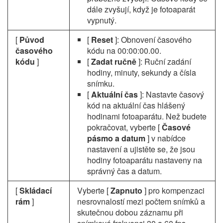
dále zvyšují, když je fotoaparát
vypnutý.
[
Původ
[
Reset
]: Obnovení časového
časového
kódu na 00:00:00.00.
kódu
]
[
Zadat ručně
]: Ruční zadání
hodiny, minuty, sekundy a čísla
snímku.
[
Aktuální čas
]: Nastavte časový
kód na aktuální čas hlášený
hodinami fotoaparátu. Než budete
pokračovat, vyberte [
Časové
pásmo a datum
] v nabídce
nastavení a ujistěte se, že jsou
hodiny fotoaparátu nastaveny na
správný čas a datum.
[
Skládací
Vyberte [
Zapnuto
] pro kompenzaci
rám
]
nesrovnalostí mezi počtem snímků a
skutečnou dobou záznamu při