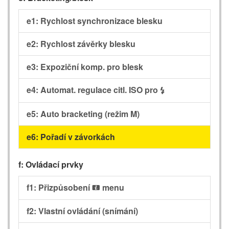
e1: Rychlost synchronizace blesku
e2: Rychlost závěrky blesku
e3: Expoziční komp. pro blesk
e4: Automat. regulace citl. ISO pro
c
e5: Auto bracketing (režim M)
e6: Pořadí v závorkách
f: Ovládací prvky
f1: Přizpůsobení
menu
i
f2: Vlastní ovládání (snímání)