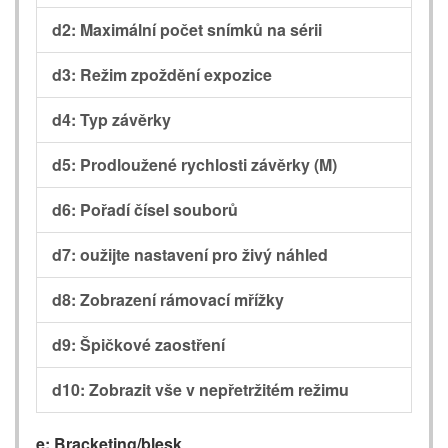
d2: Maximální počet snímků na sérii
d3: Režim zpoždění expozice
d4: Typ závěrky
d5: Prodloužené rychlosti závěrky (M)
d6: Pořadí čísel souborů
d7: oužijte nastavení pro živý náhled
d8: Zobrazení rámovací mřížky
d9: Špičkové zaostření
d10: Zobrazit vše v nepřetržitém režimu
e: Bracketing/blesk