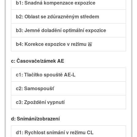
b1: Snadná kompenzace expozice
b2: Oblast se zdůrazněným středem
b3: Jemné doladění optimální expozice
b4: Korekce expozice v režimu
b
c: Časovače/zámek AE
c1: Tlačítko spouště AE-L
c2: Samospoušť
c3: Zpoždění vypnutí
d: Snímání/zobrazení
d1: Rychlost snímání v režimu CL