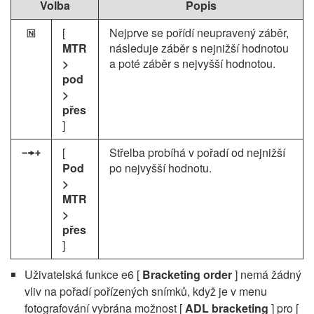
Volba
Popis
[
Nejprve se pořídí neupravený záběr,
H
MTR
následuje záběr s nejnižší hodnotou
>
a poté záběr s nejvyšší hodnotou.
pod
>
přes
]
[
Střelba probíhá v pořadí od nejnižší
I
Pod
po nejvyšší hodnotu.
>
MTR
>
přes
]
Uživatelská funkce e6 [
Bracketing order
] nemá žádný
vliv na pořadí pořízených snímků, když je v menu
fotografování vybrána možnost [
ADL bracketing
] pro [