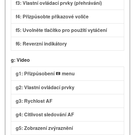
f3: Vlastní ovládací prvky (přehrávání)
f4: Přizpůsobte příkazové voliče
f5: Uvolněte tlačítko pro použití vytáčení
f6: Reverzní indikátory
g: Video
g1: Přizpůsobení
menu
i
g2: Vlastní ovládací prvky
g3: Rychlost AF
g4: Citlivost sledování AF
g5: Zobrazení zvýraznění