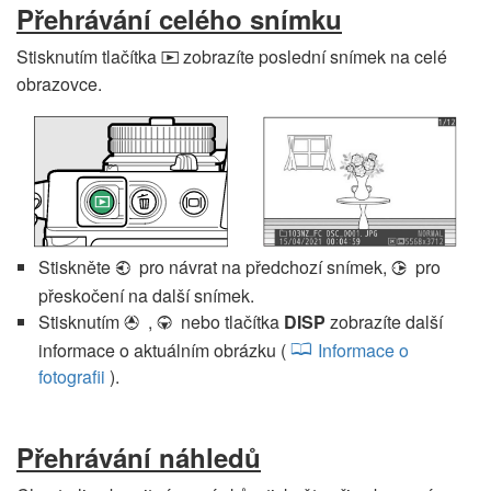
Přehrávání celého snímku
Stisknutím tlačítka
zobrazíte poslední snímek na celé
K
obrazovce.
Stiskněte
pro návrat na předchozí snímek,
pro
4
2
přeskočení na další snímek.
Stisknutím
,
nebo tlačítka
DISP
zobrazíte další
1
3
informace o aktuálním obrázku (
Informace o
fotografii
).
Přehrávání náhledů