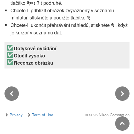
tlačítko
(
) podruhé.
W
Q
Chcete-li přiblížit obrázek zvýrazněný v seznamu
miniatur, stiskněte a podržte tlačítko
X
Chcete-li ukončit přehrávání náhledů, stiskněte
, když
X
je kurzor v seznamu dat.
Dotykové ovládání
Otočit vysoko
Recenze obrázku
Privacy
Term of Use
©
2026 Nikon Corporation