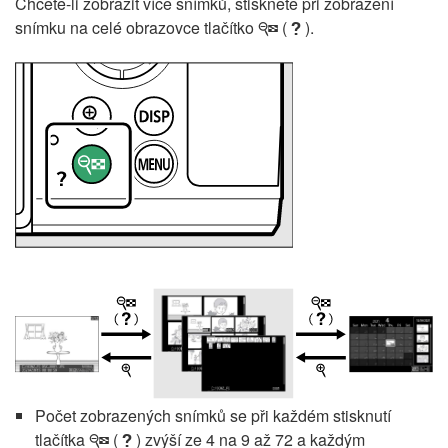
Chcete-li zobrazit více snímků, stiskněte při zobrazení
snímku na celé obrazovce tlačítko
(
).
W
Q
Počet zobrazených snímků se při každém stisknutí
tlačítka
(
) zvýší ze 4 na 9 až 72 a každým
W
Q