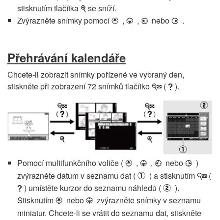
stisknutím tlačítka
se sníží.
X
Zvýrazněte snímky pomocí
,
,
nebo
.
1
3
4
2
Přehrávání kalendáře
Chcete-li zobrazit snímky pořízené ve vybraný den,
stiskněte při zobrazení 72 snímků tlačítko
(
).
W
Q
Pomocí multifunkčního voliče (
,
,
nebo
)
1
3
4
2
zvýrazněte datum v seznamu dat (
) a stisknutím
(
q
W
) umístěte kurzor do seznamu náhledů (
).
w
Q
Stisknutím
nebo
zvýrazněte snímky v seznamu
1
3
miniatur. Chcete-li se vrátit do seznamu dat, stiskněte