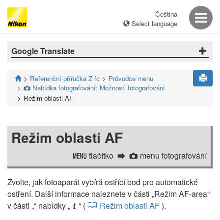
Čeština
Select language
Google Translate
Referenční příručka Z fc
Průvodce menu
Nabídka fotografování: Možnosti fotografování
C
Režim oblasti AF
Režim oblasti AF
tlačítko
menu fotografování
G
C
Zvolte, jak fotoaparát vybírá ostřící bod pro automatické
ostření. Další informace naleznete v části „Režim AF-area“
v části „“ nabídky „
“ (
Režim oblasti AF
).
i