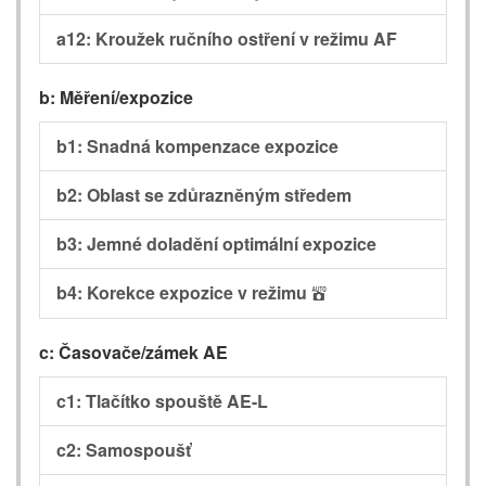
a12: Kroužek ručního ostření v režimu AF
b: Měření/expozice
b1: Snadná kompenzace expozice
b2: Oblast se zdůrazněným středem
b3: Jemné doladění optimální expozice
b4: Korekce expozice v režimu
b
c: Časovače/zámek AE
c1: Tlačítko spouště AE-L
c2: Samospoušť