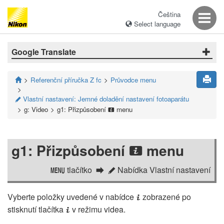
Čeština
Select language
Google Translate
Referenční příručka Z fc
Průvodce menu
Vlastní nastavení: Jemné doladění nastavení fotoaparátu
A
g: Video
g1: Přizpůsobení
menu
i
g1: Přizpůsobení
menu
i
tlačítko
Nabídka Vlastní nastavení
G
A
Vyberte položky uvedené v nabídce
zobrazené po
i
stisknutí tlačítka
v režimu videa.
i