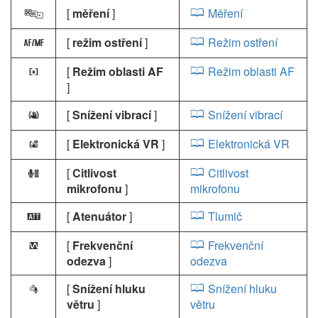
[
měření
]
Měření
w
[
režim ostření
]
Režim ostření
s
[
Režim oblasti AF
Režim oblasti AF
t
]
[
Snížení vibrací
]
Snížení vibrací
u
[
Elektronická VR
]
Elektronická VR
4
[
Citlivost
Citlivost
H
mikrofonu
]
mikrofonu
[
Atenuátor
]
Tlumič
5
[
Frekvenční
Frekvenční
6
odezva
]
odezva
[
Snížení hluku
Snížení hluku
7
větru
]
větru