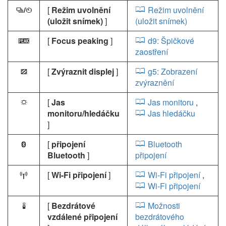
[
Režim uvolnění
Režim uvolnění
v
(uložit snímek)
]
(uložit snímek)
[
Focus peaking
]
d9: Špičkové
W
zaostření
[
Zvýraznit displej
]
g5: Zobrazení
9
zvýraznění
[
Jas
Jas monitoru
,
3
monitoru/hledáčku
Jas hledáčku
]
[
připojení
Bluetooth
Z
Bluetooth
]
připojení
[
Wi-Fi připojení
]
Wi-Fi připojení
,
U
Wi-Fi připojení
[
Bezdrátové
Možnosti
L
vzdálené připojení
bezdrátového