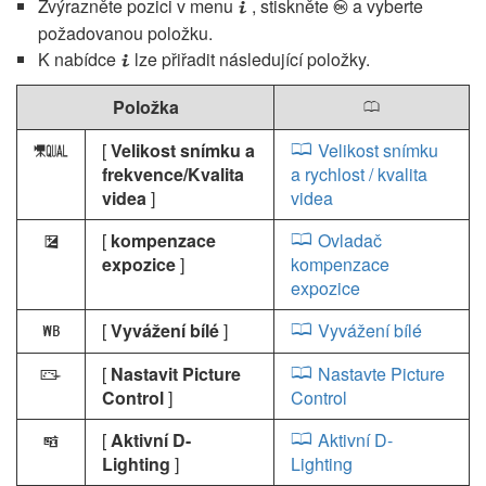
Zvýrazněte pozici v menu
, stiskněte
a vyberte
i
J
požadovanou položku.
K nabídce
lze přiřadit následující položky.
i
Položka
0
[
Velikost snímku a
Velikost snímku
G
frekvence/Kvalita
a rychlost / kvalita
videa
]
videa
[
kompenzace
Ovladač
E
expozice
]
kompenzace
expozice
[
Vyvážení bílé
]
Vyvážení bílé
m
[
Nastavit Picture
Nastavte Picture
h
Control
]
Control
[
Aktivní D-
Aktivní D-
y
Lighting
]
Lighting