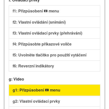
f1: Přizpůsobení
menu
i
f2: Vlastní ovládání (snímání)
f3: Vlastní ovládací prvky (přehrávání)
f4: Přizpůsobte příkazové voliče
f5: Uvolněte tlačítko pro použití vytáčení
f6: Reverzní indikátory
g: Video
g1: Přizpůsobení
menu
i
g2: Vlastní ovládací prvky