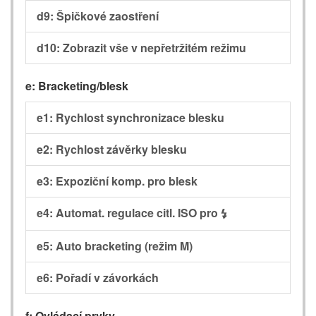
d9: Špičkové zaostření
d10: Zobrazit vše v nepřetržitém režimu
e: Bracketing/blesk
e1: Rychlost synchronizace blesku
e2: Rychlost závěrky blesku
e3: Expoziční komp. pro blesk
e4: Automat. regulace citl. ISO pro
c
e5: Auto bracketing (režim M)
e6: Pořadí v závorkách
f: Ovládací prvky