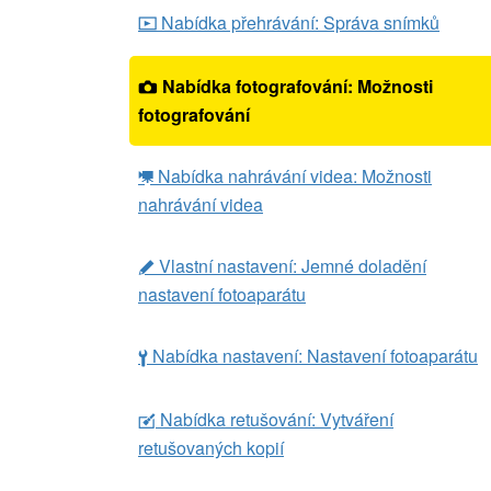
Nabídka přehrávání: Správa snímků
D
Nabídka fotografování: Možnosti
C
fotografování
Nabídka nahrávání videa: Možnosti
1
nahrávání videa
Vlastní nastavení: Jemné doladění
A
nastavení fotoaparátu
Nabídka nastavení: Nastavení fotoaparátu
B
Nabídka retušování: Vytváření
N
retušovaných kopií