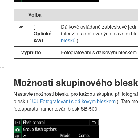
Volba
[
Dálkově ovládané zábleskové jedno
Y
Optické
intenzitou emitovaných hlavním bl
AWL
]
blesků
).
[
Vypnuto
]
Fotografování s dálkovým bleskem 
Možnosti skupinového bles
Nastavte možnosti blesku pro každou skupinu při fotogr
blesku (
Fotografování s dálkovým bleskem
). Tato mo
fotoaparátu namontován blesk SB-500 .