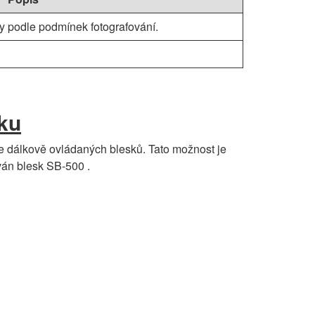
y podle podmínek fotografování.
ku
e dálkově ovládaných blesků. Tato možnost je
ván blesk SB-500 .