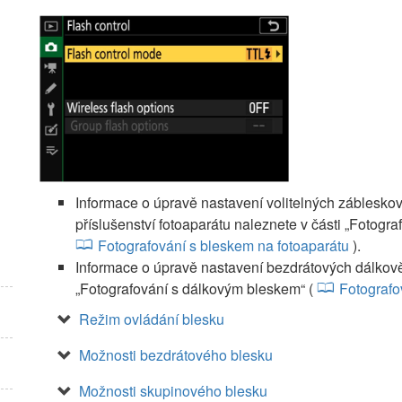
Informace o úpravě nastavení volitelných záblesk
příslušenství fotoaparátu naleznete v části „Fotogra
Fotografování s bleskem na fotoaparátu
).
Informace o úpravě nastavení bezdrátových dálkově
„Fotografování s dálkovým bleskem“ (
Fotografo
Režim ovládání blesku
Možnosti bezdrátového blesku
Možnosti skupinového blesku