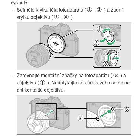
vypnutý.
Sejměte krytku těla fotoaparátu (
,
) a zadní
q
w
krytku objektivu (
,
).
e
r
Zarovnejte montážní značky na fotoaparátu (
) a
t
objektivu (
). Nedotýkejte se obrazového snímače
y
ani kontaktů objektivu.